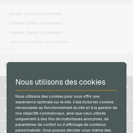
Microsoft Cartes cadeaux
Lycamobile Recharges mobiles
Aircash Cartes de paiement
Netflix Cartes cadeaux
O2 Recharges mobiles
CASHlib Cartes de paiement
OTTO Cartes cadeaux
Otelo Recharges mobiles
Flexepin Cartes de paiement
PeterPane Cartes cadeaux
Simyo Recharges mobiles
Jetoncash Cartes de paiement
Rewe Cartes cadeaux
T-Mobile Recharges mobiles
+ #more
MuchBetter Cartes de paiement
roastmarket Cartes cadeaux
Vodafone Recharges mobiles
Neosurf Cartes de paiement
RÉGIONS DISPONIBLES
Rossmann Cartes cadeaux
PCS Cartes de paiement
RTL+ Cartes cadeaux
Nous utilisons des cookies
Razer Gold Cartes de paiement
Belgique
Saturn Cartes cadeaux
COMPTE
Transcash Cartes de paiement
Brésil
Shell Cartes cadeaux
Nous utilisons des cookies pour vous offrir une
expérience optimale sur le site. Cela inclut les cookies
Allemagne (DE)
Spotify Premium Cartes cadeaux
S´inscrire
nécessaires au fonctionnement du site et à la gestion de
SERVICE
Allemagne (EN)
nos objectifs commerciaux, ainsi que ceux utilisés
Thalia Cartes cadeaux
S´inscrire
uniquement à des fins de statistiques anonymes, de
France
TikTok Cartes cadeaux
paramètres de confort ou d´affichage de contenus
Mon panier
Italie
FAQ
personnalisés. Vous pouvez décider vous-même des
VGO-SHOP
toom Cartes cadeaux