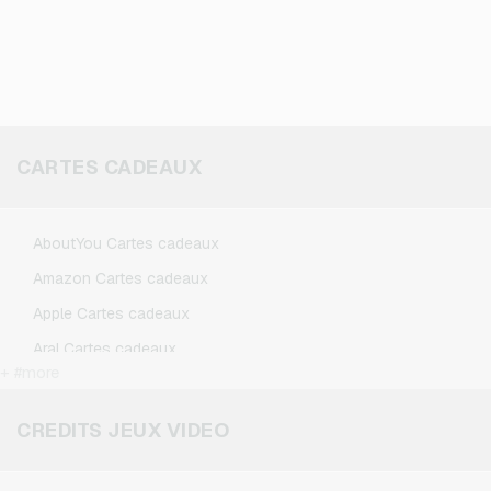
CARTES CADEAUX
AboutYou Cartes cadeaux
Amazon Cartes cadeaux
Apple Cartes cadeaux
Aral Cartes cadeaux
+ #more
BestChoice Premium Cartes cadeaux
CircleK Cartes cadeaux
CREDITS JEUX VIDEO
DAZN Cartes cadeaux
Douglas Cartes cadeaux