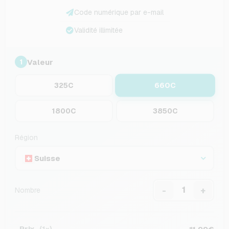
Code numérique par e-mail
Validité illimitée
Valeur
1
660C
325C
1800C
3850C
Région
Suisse
-
+
Nombre
Prix