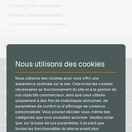
Netflix Cartes cadeaux
O2 Recharges mobiles
CASHlib Cartes de paiement
OTTO Cartes cadeaux
Otelo Recharges mobiles
Flexepin Cartes de paiement
PeterPane Cartes cadeaux
Simyo Recharges mobiles
Jetoncash Cartes de paiement
Rewe Cartes cadeaux
T-Mobile Recharges mobiles
+ #more
MuchBetter Cartes de paiement
roastmarket Cartes cadeaux
Vodafone Recharges mobiles
Neosurf Cartes de paiement
RÉGIONS DISPONIBLES
Rossmann Cartes cadeaux
PCS Cartes de paiement
RTL+ Cartes cadeaux
Nous utilisons des cookies
Razer Gold Cartes de paiement
Belgique
Saturn Cartes cadeaux
COMPTE
Transcash Cartes de paiement
Brésil
Shell Cartes cadeaux
Nous utilisons des cookies pour vous offrir une
expérience optimale sur le site. Cela inclut les cookies
Allemagne (DE)
Spotify Premium Cartes cadeaux
S´inscrire
nécessaires au fonctionnement du site et à la gestion de
SERVICE
Allemagne (EN)
nos objectifs commerciaux, ainsi que ceux utilisés
Thalia Cartes cadeaux
S´inscrire
uniquement à des fins de statistiques anonymes, de
France
TikTok Cartes cadeaux
paramètres de confort ou d´affichage de contenus
Mon panier
Italie
FAQ
personnalisés. Vous pouvez décider vous-même des
VGO-SHOP
toom Cartes cadeaux
catégories que vous souhaitez autoriser. Veuillez noter
Méthodes de paiement
que, sur la base de vos paramètres, il se peut que
Wolt Cartes cadeaux
Pays-bas
toutes les fonctionnalités du site ne soient plus
Conditions generales
&
Droit de retour