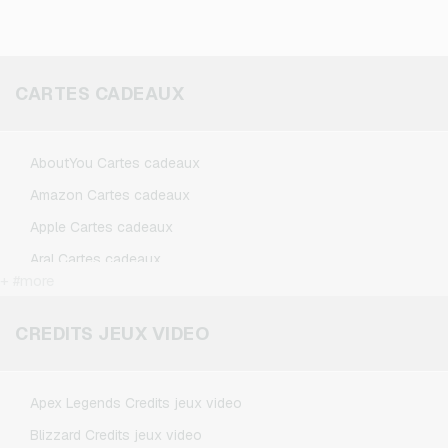
CARTES CADEAUX
AboutYou Cartes cadeaux
Amazon Cartes cadeaux
Apple Cartes cadeaux
Aral Cartes cadeaux
+ #more
BestChoice Premium Cartes cadeaux
CircleK Cartes cadeaux
CREDITS JEUX VIDEO
DAZN Cartes cadeaux
Douglas Cartes cadeaux
Apex Legends Credits jeux video
Fleurop Cartes cadeaux
Blizzard Credits jeux video