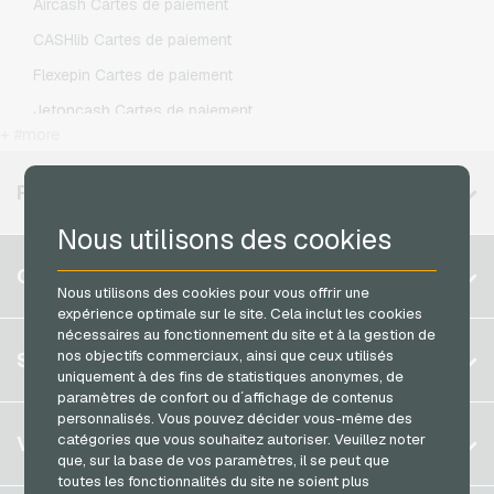
Aircash Cartes de paiement
Netflix Cartes cadeaux
O2 Recharges mobiles
CASHlib Cartes de paiement
OTTO Cartes cadeaux
Otelo Recharges mobiles
Flexepin Cartes de paiement
PeterPane Cartes cadeaux
Simyo Recharges mobiles
Jetoncash Cartes de paiement
Rewe Cartes cadeaux
T-Mobile Recharges mobiles
+ #more
MuchBetter Cartes de paiement
roastmarket Cartes cadeaux
Vodafone Recharges mobiles
Neosurf Cartes de paiement
RÉGIONS DISPONIBLES
Rossmann Cartes cadeaux
PCS Cartes de paiement
Nous utilisons des cookies
RTL+ Cartes cadeaux
Razer Gold Cartes de paiement
Belgique
Saturn Cartes cadeaux
COMPTE
Transcash Cartes de paiement
Nous utilisons des cookies pour vous offrir une
Brésil
Shell Cartes cadeaux
expérience optimale sur le site. Cela inclut les cookies
Allemagne (DE)
nécessaires au fonctionnement du site et à la gestion de
Spotify Premium Cartes cadeaux
S´inscrire
nos objectifs commerciaux, ainsi que ceux utilisés
SERVICE
Allemagne (EN)
Thalia Cartes cadeaux
uniquement à des fins de statistiques anonymes, de
S´inscrire
paramètres de confort ou d´affichage de contenus
France
TikTok Cartes cadeaux
personnalisés. Vous pouvez décider vous-même des
Mon panier
Italie
FAQ
catégories que vous souhaitez autoriser. Veuillez noter
VGO-SHOP
toom Cartes cadeaux
que, sur la base de vos paramètres, il se peut que
Méthodes de paiement
Wolt Cartes cadeaux
toutes les fonctionnalités du site ne soient plus
Pays-bas