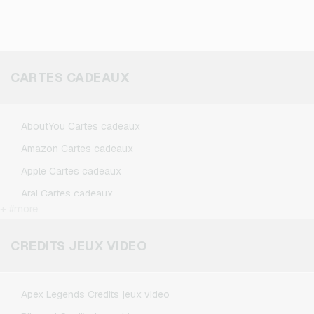
CARTES CADEAUX
AboutYou Cartes cadeaux
Amazon Cartes cadeaux
Apple Cartes cadeaux
Aral Cartes cadeaux
+ #more
BestChoice Premium Cartes cadeaux
CircleK Cartes cadeaux
CREDITS JEUX VIDEO
DAZN Cartes cadeaux
Douglas Cartes cadeaux
Apex Legends Credits jeux video
Fleurop Cartes cadeaux