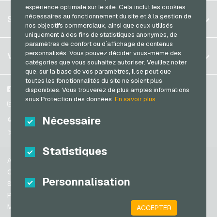
expérience optimale sur le site. Cela inclut les cookies
Allemagne (DE)
Spotify Premium Cartes cadeaux
S´inscrire
nécessaires au fonctionnement du site et à la gestion de
SERVICE
Allemagne (EN)
nos objectifs commerciaux, ainsi que ceux utilisés
Thalia Cartes cadeaux
S´inscrire
uniquement à des fins de statistiques anonymes, de
France
TikTok Cartes cadeaux
paramètres de confort ou d´affichage de contenus
Mon panier
Italie
FAQ
personnalisés. Vous pouvez décider vous-même des
VGO-SHOP
toom Cartes cadeaux
catégories que vous souhaitez autoriser. Veuillez noter
Méthodes de paiement
que, sur la base de vos paramètres, il se peut que
Wolt Cartes cadeaux
Pays-bas
toutes les fonctionnalités du site ne soient plus
Conditions generales
&
Droit de retour
World of Sweets Cartes cadeaux
Autriche
A propos de nous
Facebook
disponibles. Vous trouverez de plus amples informations
Protection des données
sous Protection des données.
En savoir plus
Portugal
Wunschgutschein Cartes cadeaux
Partenaires
Instagram
Suisse (DE)
Nécessaire
TikTok
Zalando Cartes cadeaux
Suisse (FR)
@VGO_com
Suisse (IT)
Statistiques
Aide
Espagne
Conditions generales
Personnalisation
États-unis (EN)
Sécurité & vérification
Protection des données
États-unis (ES)
Mentions légales
ACCEPTER
Grande-Bretagne et Irlande du Nord