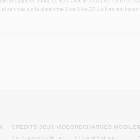
nde-Bretagne et Irlande du Nord avec le Xbox Live GB d'une va
et services sur la plateforme Xbox Live GB. La livraison instan
X
CREDITS JEUX VIDEO
RECHARGES MOBILE
x
Apex Legends Credits jeux
BILDmobil Recharges
A