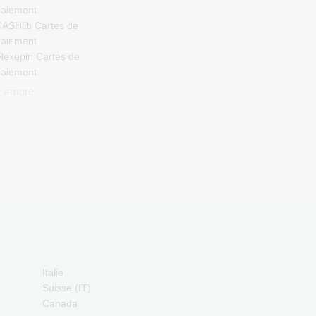
aiement
ASHlib Cartes de
aiement
lexepin Cartes de
aiement
etoncash Cartes de
+ #more
aiement
uchBetter Cartes de
aiement
eosurf Cartes de
aiement
CS Cartes de paiement
azer Gold Cartes de
aiement
ranscash Cartes de
aiement
Italie
)
Suisse (IT)
Canada