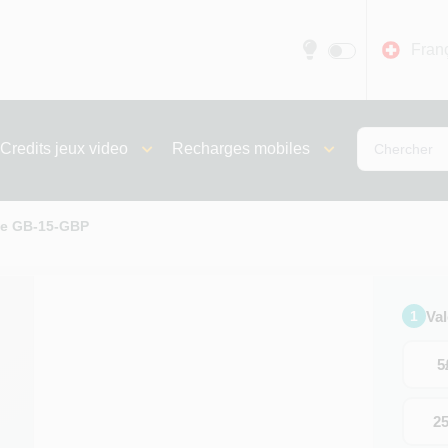
Fran
Credits jeux video
Recharges mobiles
ve GB-15-GBP
Va
1
5
2