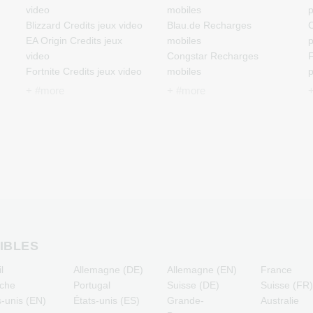
video
mobiles
p
Blizzard Credits jeux video
Blau.de Recharges
C
EA Origin Credits jeux
mobiles
p
video
Congstar Recharges
F
Fortnite Credits jeux video
mobiles
p
League of Legends
E-Plus Recharges mobiles
J
+ #more
+ #more
Credits jeux video
Fonic Recharges mobiles
p
Minecraft Credits jeux
Klarmobil Recharges
M
video
mobiles
p
NCSoft Credits jeux video
Lebara Recharges mobiles
N
Nintendo Credits jeux
Lycamobile Recharges
p
video
mobiles
P
Nintendo Switch Online
O2 Recharges mobiles
R
Credits jeux video
Otelo Recharges mobiles
p
PSN Card Credits jeux
Simyo Recharges mobiles
T
x
video
T-Mobile Recharges
p
IBLES
PUBG Mobile Credits jeux
mobiles
l
Allemagne (DE)
Allemagne (EN)
France
video
Vodafone Recharges
iche
Portugal
Suisse (DE)
Suisse (FR
Roblox Credits jeux video
mobiles
s-unis (EN)
États-unis (ES)
Grande-
Australie
Steam Credits jeux video