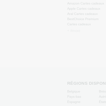
Amazon Cartes cadeaux
Apple Cartes cadeaux
Aral Cartes cadeaux
BestChoice Premium
Cartes cadeaux
CircleK Cartes cadeaux
+ #more
DAZN Cartes cadeaux
Douglas Cartes cadeaux
Fleurop Cartes cadeaux
Flixbus Cartes cadeaux
FlixTrain Cartes cadeaux
FloraPrima Cartes
cadeaux
Google Play Cartes
cadeaux
Grillfuerst Cartes cadeau
RÉGIONS DISPON
HD+ Cartes cadeaux
Belgique
Brési
Herrenausstatter.de
Pays-bas
Autr
Cartes cadeaux
Espagne
État
IKEA Cartes cadeaux