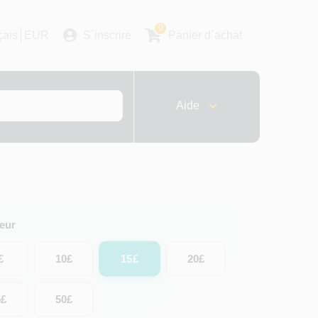
0
çais
EUR
S´inscrire
Panier d´achat
Aide
leur
15£
£
10£
20£
5£
50£