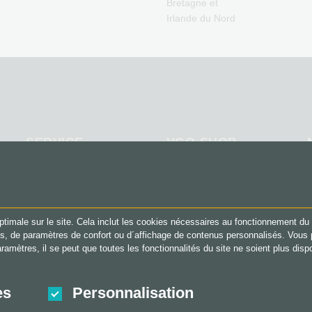
Bretagne et
Xbox Live Credits jeux
Irlande du Nord
video
SERVICE
VGO-SHOP
x
FAQ
A propos de nous
Méthodes de paiement
Partenaires
Conditions generales
&
ptimale sur le site. Cela inclut les cookies nécessaires au fonctionnement du 
Droit de retour
mes, de paramètres de confort ou d´affichage de contenus personnalisés. Vo
Protection des données
aramètres, il se peut que toutes les fonctionnalités du site ne soient plus di
es
Personnalisation