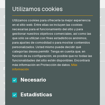
PCS Tarjetas de pago
Utilizamos cookies
Razer Gold Tarjetas de pago
Bélgica
CUENTA
Transcash Tarjetas de pago
Utilizamos cookies para ofrecerle la mejor experiencia
Brasil
en el sitio web. Entre ellas se incluyen las cookies
Alemania (DE)
necesarias para el funcionamiento del sitio y para
Registrar
gestionar nuestros objetivos comerciales, así como las
SERVICIO
Alemania (EN)
que sólo se utilizan con fines estadísticos anónimos,
Iniciar sesión
para ajustes de comodidad o para mostrar contenidos
Francia
personalizados. Usted mismo puede decidir qué
Mi carrito
Italia
FAQ
categorías desea permitir. Tenga en cuenta que, en
VGO-SHOP
función de su configuración, es posible que no todas las
Modos de pago
funcionalidades del sitio estén disponibles. Encontrará
Países Bajos
Condiciones generales
&
Derecho de revocación
más información en Protección de datos.
Más
Austria
Sobre nosotros
Facebook
información
Protección de datos
Portugal
Participantes
Instagram
Necesario
Suiza (DE)
TikTok
Suiza (FR)
@VGO_com
Estadísticas
Suiza (IT)
Ayuda