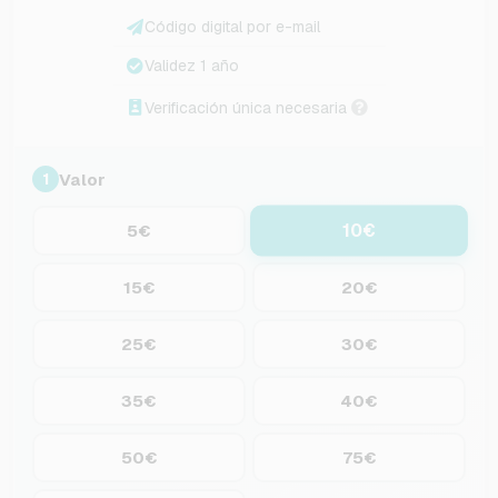
Código digital por e-mail
Validez 1 año
Verificación única necesaria
Valor
1
10€
5€
15€
20€
25€
30€
35€
40€
50€
75€