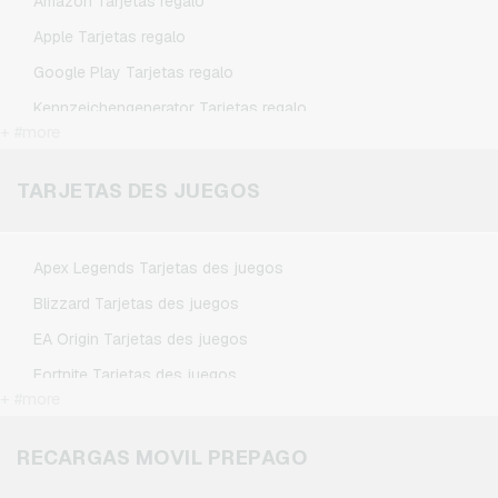
Amazon Tarjetas regalo
Apple Tarjetas regalo
Google Play Tarjetas regalo
Kennzeichengenerator Tarjetas regalo
+ #more
Microsoft Tarjetas regalo
Netflix Tarjetas regalo
TARJETAS DES JUEGOS
Spotify Premium Tarjetas regalo
TikTok Tarjetas regalo
Apex Legends Tarjetas des juegos
Wunschgutschein Tarjetas regalo
Blizzard Tarjetas des juegos
Zalando Tarjetas regalo
EA Origin Tarjetas des juegos
Fortnite Tarjetas des juegos
+ #more
League of Legends Tarjetas des juegos
Minecraft Tarjetas des juegos
RECARGAS MOVIL PREPAGO
NCSoft Tarjetas des juegos