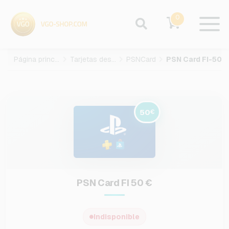
0
Página principal
Tarjetas des juegos
PSNCard
PSN Card FI-
50
€
PSN Card FI 50 €
Indisponible