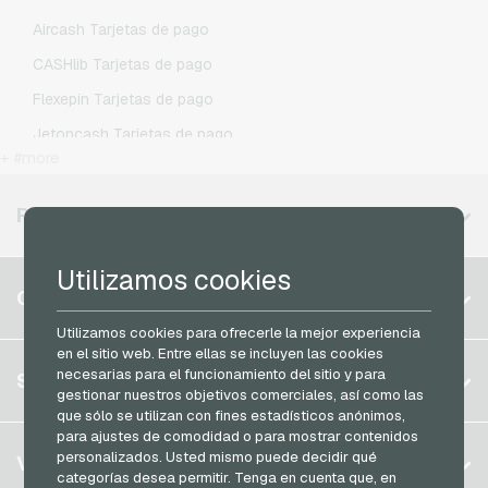
Lycamobile Recargas movil prepago
Aircash Tarjetas de pago
O2 Recargas movil prepago
CASHlib Tarjetas de pago
Otelo Recargas movil prepago
Flexepin Tarjetas de pago
Simyo Recargas movil prepago
Jetoncash Tarjetas de pago
T-Mobile Recargas movil prepago
+ #more
MuchBetter Tarjetas de pago
Vodafone Recargas movil prepago
Neosurf Tarjetas de pago
REGIONES DISPONIBLES
PCS Tarjetas de pago
Utilizamos cookies
Razer Gold Tarjetas de pago
Bélgica
CUENTA
Transcash Tarjetas de pago
Brasil
Utilizamos cookies para ofrecerle la mejor experiencia
en el sitio web. Entre ellas se incluyen las cookies
Alemania (DE)
Registrar
necesarias para el funcionamiento del sitio y para
SERVICIO
Alemania (EN)
gestionar nuestros objetivos comerciales, así como las
Iniciar sesión
que sólo se utilizan con fines estadísticos anónimos,
Francia
para ajustes de comodidad o para mostrar contenidos
Mi carrito
Italia
FAQ
personalizados. Usted mismo puede decidir qué
VGO-SHOP
categorías desea permitir. Tenga en cuenta que, en