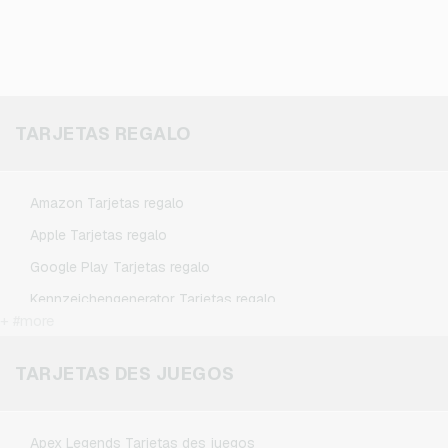
TARJETAS REGALO
Amazon Tarjetas regalo
Apple Tarjetas regalo
Google Play Tarjetas regalo
Kennzeichengenerator Tarjetas regalo
+ #more
Microsoft Tarjetas regalo
Netflix Tarjetas regalo
TARJETAS DES JUEGOS
Spotify Premium Tarjetas regalo
TikTok Tarjetas regalo
Apex Legends Tarjetas des juegos