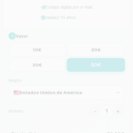
Código digital por e-mail
Validez 10 años
Valor
1
10€
20€
50€
30€
Región
Estados Unidos de América
-
+
Número