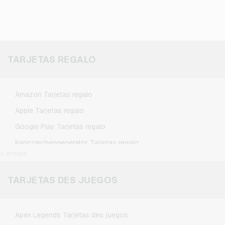
TARJETAS REGALO
Amazon Tarjetas regalo
Apple Tarjetas regalo
Google Play Tarjetas regalo
Kennzeichengenerator Tarjetas regalo
+ #more
Microsoft Tarjetas regalo
Netflix Tarjetas regalo
TARJETAS DES JUEGOS
Spotify Premium Tarjetas regalo
TikTok Tarjetas regalo
Apex Legends Tarjetas des juegos
Wunschgutschein Tarjetas regalo