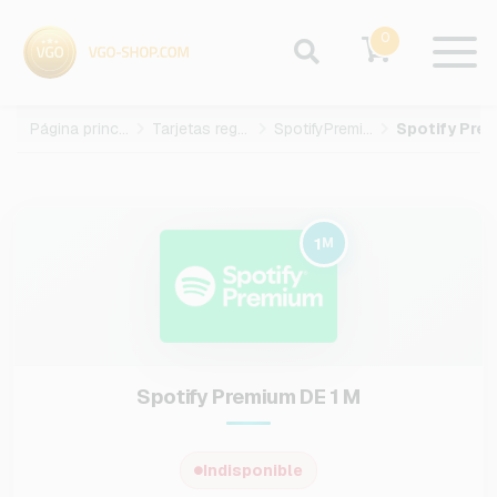
0
Página principal
Tarjetas regalo
SpotifyPremium
1
M
Spotify Premium DE 1 M
Indisponible