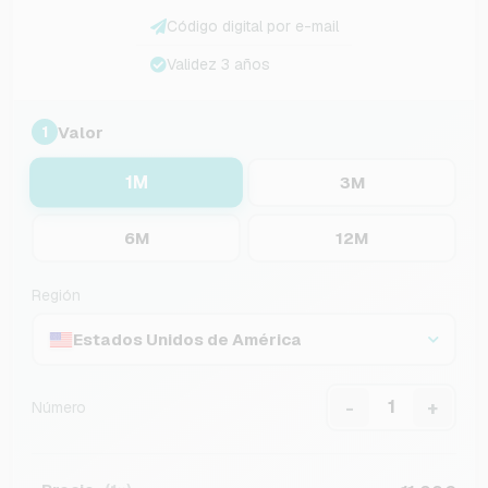
Código digital por e-mail
Validez 3 años
Valor
1
1M
3M
6M
12M
Región
Estados Unidos de América
-
+
Número