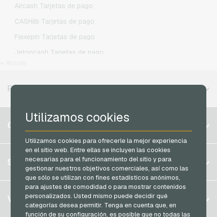
Aircash Tarjetas de pago
O2 Recargas movil prepago
CASHlib Tarjetas de pago
Otelo Recargas movil prepago
Flexepin Tarjetas de pago
Simyo Recargas movil prepago
Jetoncash Tarjetas de pago
T-Mobile Recargas movil prepago
+ #more
MuchBetter Tarjetas de pago
Vodafone Recargas movil prepago
Neosurf Tarjetas de pago
REGIONES DISPONIBLES
PCS Tarjetas de pago
Utilizamos cookies
Razer Gold Tarjetas de pago
Bélgica
CUENTA
Transcash Tarjetas de pago
Brasil
Utilizamos cookies para ofrecerle la mejor experiencia
en el sitio web. Entre ellas se incluyen las cookies
Alemania (DE)
Registrar
necesarias para el funcionamiento del sitio y para
SERVICIO
Alemania (EN)
gestionar nuestros objetivos comerciales, así como las
Iniciar sesión
que sólo se utilizan con fines estadísticos anónimos,
Francia
para ajustes de comodidad o para mostrar contenidos
Mi carrito
Italia
FAQ
personalizados. Usted mismo puede decidir qué
VGO-SHOP
categorías desea permitir. Tenga en cuenta que, en
Modos de pago
función de su configuración, es posible que no todas las
Países Bajos