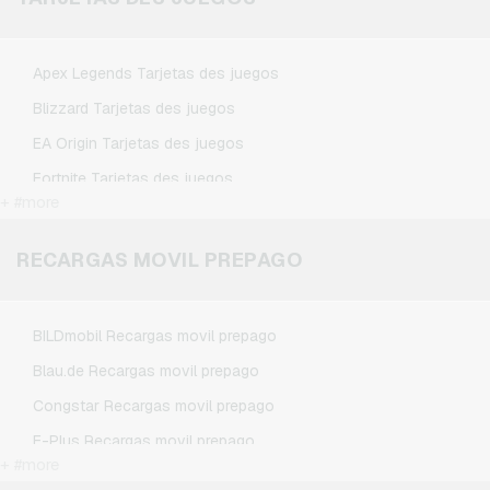
Spotify Premium Tarjetas regalo
TikTok Tarjetas regalo
Apex Legends Tarjetas des juegos
Wunschgutschein Tarjetas regalo
Blizzard Tarjetas des juegos
Zalando Tarjetas regalo
EA Origin Tarjetas des juegos
Fortnite Tarjetas des juegos
+ #more
League of Legends Tarjetas des juegos
Minecraft Tarjetas des juegos
RECARGAS MOVIL PREPAGO
NCSoft Tarjetas des juegos
Nintendo Tarjetas des juegos
BILDmobil Recargas movil prepago
Nintendo Switch Online Tarjetas des juegos
Blau.de Recargas movil prepago
PSN Card Tarjetas des juegos
Congstar Recargas movil prepago
PUBG Mobile Tarjetas des juegos
E-Plus Recargas movil prepago
Roblox Tarjetas des juegos
+ #more
Fonic Recargas movil prepago