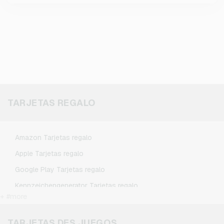
TARJETAS REGALO
Amazon Tarjetas regalo
Apple Tarjetas regalo
Google Play Tarjetas regalo
Kennzeichengenerator Tarjetas regalo
+ #more
Microsoft Tarjetas regalo
Netflix Tarjetas regalo
TARJETAS DES JUEGOS