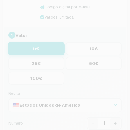
Código digital por e-mail
Validez ilimitada
Valor
1
5€
10€
25€
50€
100€
Región
Estados Unidos de América
-
+
Número