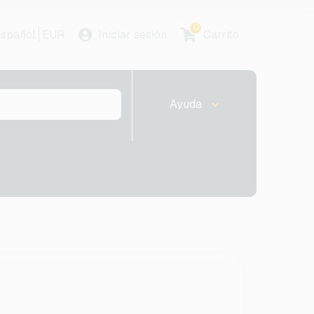
0
spañol
EUR
Iniciar sesión
Carrito
Ayuda