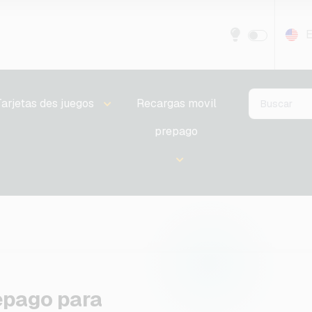
E
Tarjetas des juegos
Recargas movil
prepago
epago para