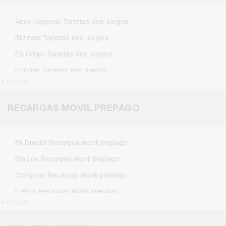
TikTok Tarjetas regalo
Apex Legends Tarjetas des juegos
Wunschgutschein Tarjetas regalo
Blizzard Tarjetas des juegos
Zalando Tarjetas regalo
EA Origin Tarjetas des juegos
Fortnite Tarjetas des juegos
+ #more
League of Legends Tarjetas des juegos
Minecraft Tarjetas des juegos
RECARGAS MOVIL PREPAGO
NCSoft Tarjetas des juegos
Nintendo Tarjetas des juegos
BILDmobil Recargas movil prepago
Nintendo Switch Online Tarjetas des juegos
Blau.de Recargas movil prepago
PSN Card Tarjetas des juegos
Congstar Recargas movil prepago
PUBG Mobile Tarjetas des juegos
E-Plus Recargas movil prepago
Roblox Tarjetas des juegos
+ #more
Fonic Recargas movil prepago
Steam Tarjetas des juegos
Klarmobil Recargas movil prepago