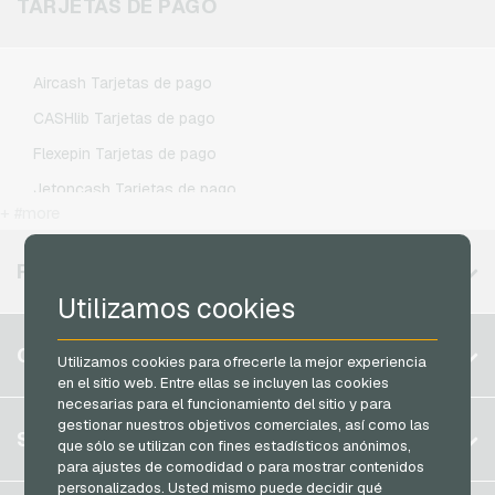
TARJETAS DE PAGO
Xbox Live Tarjetas des juegos
Lebara Recargas movil prepago
Lycamobile Recargas movil prepago
Aircash Tarjetas de pago
O2 Recargas movil prepago
CASHlib Tarjetas de pago
Otelo Recargas movil prepago
Flexepin Tarjetas de pago
Simyo Recargas movil prepago
Jetoncash Tarjetas de pago
T-Mobile Recargas movil prepago
+ #more
MuchBetter Tarjetas de pago
Vodafone Recargas movil prepago
Neosurf Tarjetas de pago
REGIONES DISPONIBLES
PCS Tarjetas de pago
Utilizamos cookies
Razer Gold Tarjetas de pago
Bélgica
CUENTA
Utilizamos cookies para ofrecerle la mejor experiencia
Transcash Tarjetas de pago
Brasil
en el sitio web. Entre ellas se incluyen las cookies
necesarias para el funcionamiento del sitio y para
Alemania (DE)
gestionar nuestros objetivos comerciales, así como las
Registrar
SERVICIO
que sólo se utilizan con fines estadísticos anónimos,
Alemania (EN)
para ajustes de comodidad o para mostrar contenidos
Iniciar sesión
Francia
personalizados. Usted mismo puede decidir qué