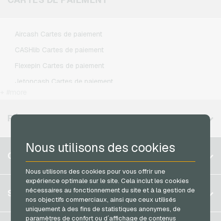
Xbox Live Credits jeux video
Lebara Recharges mobiles
Lycamobile Recharges mobiles
Aircash Cartes de paiement
O2 Recharges mobiles
CASHlib Cartes de paiement
Otelo Recharges mobiles
Flexepin Cartes de paiement
Simyo Recharges mobiles
Jetoncash Cartes de paiement
T-Mobile Recharges mobiles
+ #more
MuchBetter Cartes de paiement
Vodafone Recharges mobiles
Neosurf Cartes de paiement
RÉGIONS DISPONIBLES
PaysafeCard Cartes de paiement
Nous utilisons des cookies
PCS Cartes de paiement
Belgique
COMPTE
Razer Gold Cartes de paiement
Brésil
Nous utilisons des cookies pour vous offrir une
Transcash Cartes de paiement
expérience optimale sur le site. Cela inclut les cookies
Allemagne (DE)
S´inscrire
nécessaires au fonctionnement du site et à la gestion de
SERVICE
Allemagne (EN)
nos objectifs commerciaux, ainsi que ceux utilisés
S´inscrire
uniquement à des fins de statistiques anonymes, de
France
paramètres de confort ou d´affichage de contenus