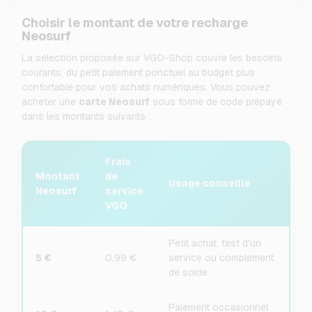
Choisir le montant de votre recharge
Neosurf
La sélection proposée sur VGO-Shop couvre les besoins
courants, du petit paiement ponctuel au budget plus
confortable pour vos achats numériques. Vous pouvez
acheter une
carte Neosurf
sous forme de code prépayé
dans les montants suivants :
Frais
Montant
de
Usage conseillé
Neosurf
service
VGO
Petit achat, test d’un
5 €
0,99 €
service ou complément
de solde.
Paiement occasionnel