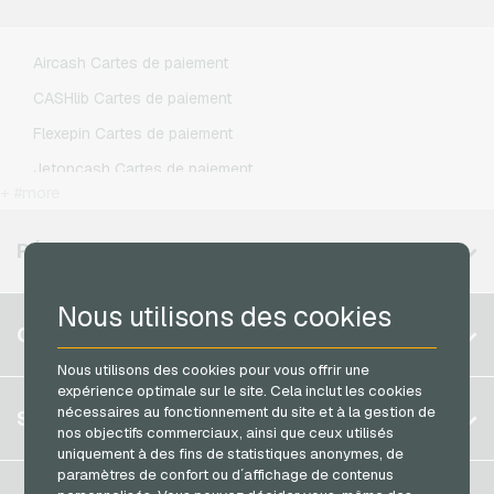
Lebara Recharges mobiles
Lycamobile Recharges mobiles
Aircash Cartes de paiement
O2 Recharges mobiles
CASHlib Cartes de paiement
Otelo Recharges mobiles
Flexepin Cartes de paiement
Simyo Recharges mobiles
Jetoncash Cartes de paiement
T-Mobile Recharges mobiles
+ #more
MuchBetter Cartes de paiement
Vodafone Recharges mobiles
Neosurf Cartes de paiement
RÉGIONS DISPONIBLES
PaysafeCard Cartes de paiement
Nous utilisons des cookies
PCS Cartes de paiement
Belgique
COMPTE
Razer Gold Cartes de paiement
Brésil
Nous utilisons des cookies pour vous offrir une
Transcash Cartes de paiement
expérience optimale sur le site. Cela inclut les cookies
Allemagne (DE)
S´inscrire
nécessaires au fonctionnement du site et à la gestion de
SERVICE
Allemagne (EN)
nos objectifs commerciaux, ainsi que ceux utilisés
S´inscrire
uniquement à des fins de statistiques anonymes, de
France
paramètres de confort ou d´affichage de contenus
Mon panier
Italie