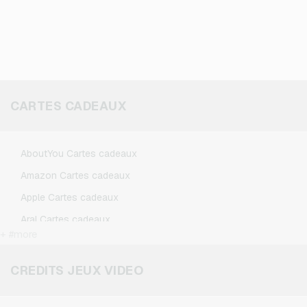
CARTES CADEAUX
AboutYou Cartes cadeaux
Amazon Cartes cadeaux
Apple Cartes cadeaux
Aral Cartes cadeaux
+ #more
BestChoice Premium Cartes cadeaux
CircleK Cartes cadeaux
CREDITS JEUX VIDEO
DAZN Cartes cadeaux