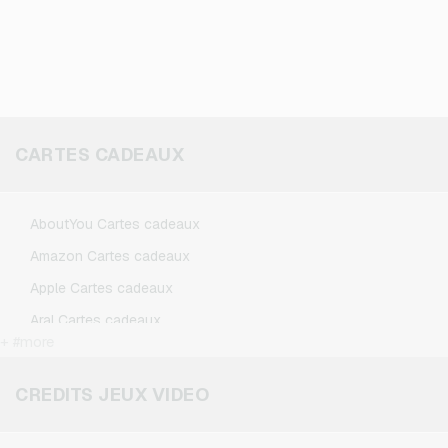
CARTES CADEAUX
AboutYou Cartes cadeaux
Amazon Cartes cadeaux
Apple Cartes cadeaux
Aral Cartes cadeaux
+ #more
BestChoice Premium Cartes cadeaux
CircleK Cartes cadeaux
CREDITS JEUX VIDEO
DAZN Cartes cadeaux