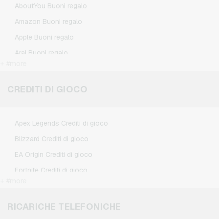
AboutYou Buoni regalo
Amazon Buoni regalo
Apple Buoni regalo
Aral Buoni regalo
+ #more
BestChoice Premium Buoni regalo
CircleK Buoni regalo
CREDITI DI GIOCO
DAZN Buoni regalo
Douglas Buoni regalo
Apex Legends Crediti di gioco
Fleurop Buoni regalo
Blizzard Crediti di gioco
Flixbus Buoni regalo
EA Origin Crediti di gioco
FlixTrain Buoni regalo
Fortnite Crediti di gioco
FloraPrima Buoni regalo
+ #more
League of Legends Crediti di gioco
Google Play Buoni regalo
Minecraft Crediti di gioco
RICARICHE TELEFONICHE
Grillfuerst Buoni regalo
NCSoft Crediti di gioco