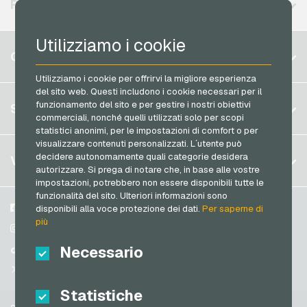
REGIONI DISPONIBILI
Rossmann Buoni regalo
PCS Carte di pagamento
RTL+ Buoni regalo
Utilizziamo i cookie
Razer Gold Carte di pagamento
Belgio
Saturn Buoni regalo
CONTO
Transcash Carte di pagamento
Brasile
Shell Buoni regalo
Utilizziamo i cookie per offrirvi la migliore esperienza
del sito web. Questi includono i cookie necessari per il
Germania (DE)
Spotify Premium Buoni regalo
Registrati
funzionamento del sito e per gestire i nostri obiettivi
SERVIZIO
Germania (EN)
commerciali, nonché quelli utilizzati solo per scopi
Thalia Buoni regalo
Accedi
statistici anonimi, per le impostazioni di comfort o per
Francia
TikTok Buoni regalo
visualizzare contenuti personalizzati. L´utente può
Il mio carrello
Italia
FAQ
decidere autonomamente quali categorie desidera
VGO-SHOP
toom Buoni regalo
autorizzare. Si prega di notare che, in base alle vostre
Metodi di pagamento
impostazioni, potrebbero non essere disponibili tutte le
Wolt Buoni regalo
Paesi Bassi
funzionalità del sito. Ulteriori informazioni sono
Termini & Condizioni
&
Diritto di recesso
World of Sweets Buoni regalo
Austria
Su di noi
Facebook
disponibili alla voce protezione dei dati.
Per saperne di
Protezione dei dati
più
Portogallo
Wunschgutschein Buoni regalo
Partner
Instagram
Svizzera (DE)
Necessario
TikTok
Zalando Buoni regalo
Svizzera (FR)
@VGO_com
Svizzera (IT)
Statistiche