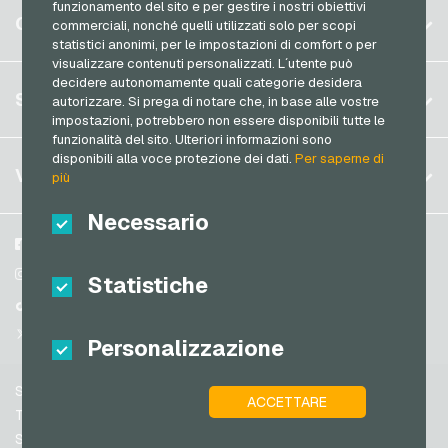
Razer Gold Carte di pagamento
funzionamento del sito e per gestire i nostri obiettivi
Belgio
Saturn Buoni regalo
CONTO
commerciali, nonché quelli utilizzati solo per scopi
Transcash Carte di pagamento
statistici anonimi, per le impostazioni di comfort o per
Brasile
Shell Buoni regalo
visualizzare contenuti personalizzati. L´utente può
Germania (DE)
Spotify Premium Buoni regalo
decidere autonomamente quali categorie desidera
Registrati
SERVIZIO
autorizzare. Si prega di notare che, in base alle vostre
Germania (EN)
Thalia Buoni regalo
impostazioni, potrebbero non essere disponibili tutte le
Accedi
Francia
funzionalità del sito. Ulteriori informazioni sono
TikTok Buoni regalo
Il mio carrello
disponibili alla voce protezione dei dati.
Per saperne di
Italia
FAQ
VGO-SHOP
toom Buoni regalo
più
Metodi di pagamento
Wolt Buoni regalo
Paesi Bassi
Necessario
Termini & Condizioni
&
Diritto di recesso
World of Sweets Buoni regalo
Austria
Su di noi
Facebook
Protezione dei dati
Portogallo
Wunschgutschein Buoni regalo
Partner
Instagram
Statistiche
Svizzera (DE)
TikTok
Zalando Buoni regalo
Svizzera (FR)
@VGO_com
Personalizzazione
Svizzera (IT)
Supporto
ACCETTARE
Spagna
Termini & Condizioni
Stati Uniti (EN)
Sicurezza e verifica