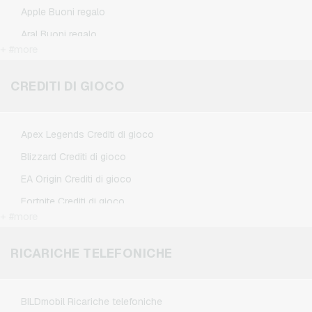
Apple Buoni regalo
Aral Buoni regalo
+ #more
BestChoice Premium Buoni regalo
CircleK Buoni regalo
CREDITI DI GIOCO
DAZN Buoni regalo
Douglas Buoni regalo
Apex Legends Crediti di gioco
Fleurop Buoni regalo
Blizzard Crediti di gioco
Flixbus Buoni regalo
EA Origin Crediti di gioco
FlixTrain Buoni regalo
Fortnite Crediti di gioco
FloraPrima Buoni regalo
+ #more
League of Legends Crediti di gioco
Google Play Buoni regalo
Minecraft Crediti di gioco
RICARICHE TELEFONICHE
Grillfuerst Buoni regalo
NCSoft Crediti di gioco
HD+ Buoni regalo
Nintendo Crediti di gioco
Herrenausstatter.de Buoni regalo
BILDmobil Ricariche telefoniche