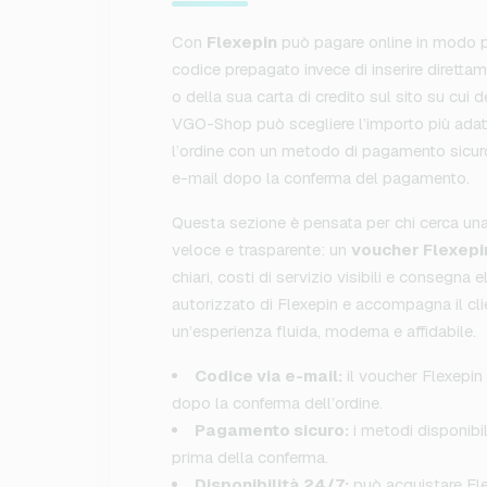
Con
Flexepin
può pagare online in modo pr
codice prepagato invece di inserire direttam
o della sua carta di credito sul sito su cui 
VGO-Shop può scegliere l’importo più adat
l’ordine con un metodo di pagamento sicuro 
e-mail dopo la conferma del pagamento.
Questa sezione è pensata per chi cerca una
veloce e trasparente: un
voucher Flexepi
chiari, costi di servizio visibili e consegna
autorizzato di Flexepin e accompagna il cli
un’esperienza fluida, moderna e affidabile.
Codice via e-mail:
il voucher Flexepin v
dopo la conferma dell’ordine.
Pagamento sicuro:
i metodi disponibi
prima della conferma.
Disponibilità 24/7:
può acquistare Flex