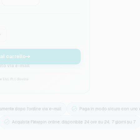
+
al carrello
to via e-mail
 E.M.I. PLC (Revsto)
tamente dopo l’ordine via e-mail
Paga in modo sicuro con uno d
Acquista Flexepin online: disponibile 24 ore su 24, 7 giorni su 7