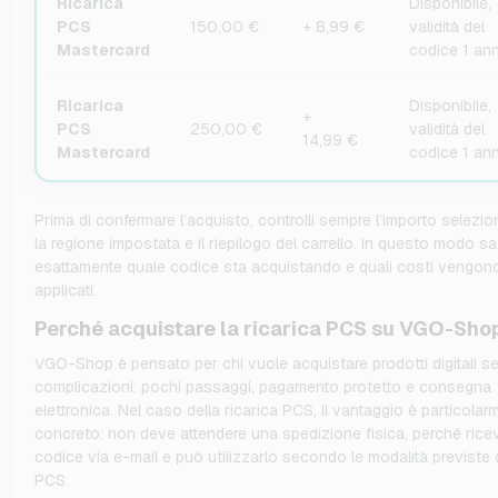
Ricarica
Disponibile,
PCS
150,00 €
+ 8,99 €
validità del
Mastercard
codice 1 an
Ricarica
Disponibile,
+
PCS
250,00 €
validità del
14,99 €
Mastercard
codice 1 an
Prima di confermare l’acquisto, controlli sempre l’importo selezio
la regione impostata e il riepilogo del carrello. In questo modo sa
esattamente quale codice sta acquistando e quali costi vengon
applicati.
Perché acquistare la ricarica PCS su VGO-Sho
VGO-Shop è pensato per chi vuole acquistare prodotti digitali s
complicazioni: pochi passaggi, pagamento protetto e consegna
elettronica. Nel caso della ricarica PCS, il vantaggio è particolar
concreto: non deve attendere una spedizione fisica, perché ricev
codice via e-mail e può utilizzarlo secondo le modalità previste
PCS.