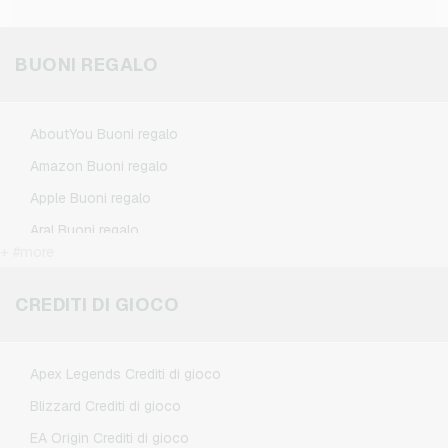
rivolgersi al supporto clienti tramite la sezione
assistenza.
BUONI REGALO
AboutYou Buoni regalo
Amazon Buoni regalo
Apple Buoni regalo
Aral Buoni regalo
+ #more
BestChoice Premium Buoni regalo
CircleK Buoni regalo
CREDITI DI GIOCO
DAZN Buoni regalo
Douglas Buoni regalo
Apex Legends Crediti di gioco
Fleurop Buoni regalo
Blizzard Crediti di gioco
Flixbus Buoni regalo
EA Origin Crediti di gioco