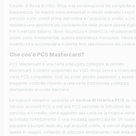
Il punto di forza di VGO-Shop è la combinazione tra semplicità e
trasparenza. Gli importi sono presentati in modo ordinato, i costi 
servizio sono visibili prima dell’ordine e l’acquisto è adatto a chi
desidera una gestione più consapevole delle proprie spese digita
Per il mercato italiano, dove sicurezza e chiarezza nei pagamenti
online sono fondamentali, questa esperienza d’acquisto riduce l
incertezze e accompagna il cliente fino alla ricezione del codice.
Che cos’è PCS Mastercard?
PCS Mastercard è una carta prepagata collegata al circuito
Mastercard. Il codice acquistato su VGO-Shop serve a ricaricar
carta PCS compatibile, così da poter gestire pagamenti e spese
maggiore controllo rispetto a una carta tradizionale collegata
direttamente al conto bancario.
La logica è semplice: acquista un
codice di ricarica PCS
, lo ri
nel suo account PCS o nell’app PCS secondo le istruzioni del
servizio, e il credito viene aggiunto alla carta se la ricarica viene
accettata correttamente. È una modalità apprezzata da chi vuole
separare il budget dedicato agli acquisti online, ai servizi digitali 
spese in viaggio, evitando di utilizzare direttamente i dati della pr