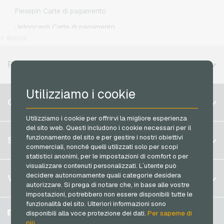
OTTO Buoni regalo
Otelo Ricariche telefoniche
Flexepin Carte di pagamento
PeterPane Buoni regalo
Simyo Ricariche telefoniche
Jetoncash Carte di pagamento
Rewe Buoni regalo
T-Mobile Ricariche telefoniche
+ #more
MuchBetter Carte di pagamento
roastmarket Buoni regalo
Vodafone Ricariche telefoniche
Neosurf Carte di pagamento
REGIONI DISPONIBILI
Rossmann Buoni regalo
PCS Carte di pagamento
RTL+ Buoni regalo
Utilizziamo i cookie
Razer Gold Carte di pagamento
Belgio
Saturn Buoni regalo
CONTO
Transcash Carte di pagamento
Brasile
Shell Buoni regalo
Utilizziamo i cookie per offrirvi la migliore esperienza
del sito web. Questi includono i cookie necessari per il
Germania (DE)
Spotify Premium Buoni regalo
Registrati
funzionamento del sito e per gestire i nostri obiettivi
SERVIZIO
Germania (EN)
commerciali, nonché quelli utilizzati solo per scopi
Thalia Buoni regalo
Accedi
statistici anonimi, per le impostazioni di comfort o per
Francia
TikTok Buoni regalo
visualizzare contenuti personalizzati. L´utente può
Il mio carrello
Italia
FAQ
decidere autonomamente quali categorie desidera
VGO-SHOP
toom Buoni regalo
autorizzare. Si prega di notare che, in base alle vostre
Metodi di pagamento
impostazioni, potrebbero non essere disponibili tutte le
Wolt Buoni regalo
Paesi Bassi
funzionalità del sito. Ulteriori informazioni sono
Termini & Condizioni
&
Diritto di recesso
World of Sweets Buoni regalo
Austria
Su di noi
Facebook
disponibili alla voce protezione dei dati.
Per saperne di
Protezione dei dati
più