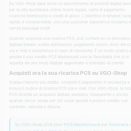
Su VGO-Shop Italia trova un assortimento di prodotti digitali pen
per la vita quotidiana online: buoni regalo, carte di pagamento,
ricariche telefoniche e crediti di gioco. L’obiettivo è rendere l’ac
rapido e comprensibile, con una customer experience moderna e
senza passaggi inutili.
Quando acquista una ricarica PCS, può contare su un processo
digitale lineare: scelta dell’importo, pagamento sicuro, invio del c
via e-mail e assistenza in caso di necessità. È un modo pratico 
gestire il suo credito PCS Mastercard con la flessibilità che ci si
aspetta da uno shop digitale aggiornato e orientato al cliente.
Acquisti ora la sua ricarica PCS su VGO-Shop
Scelga l’importo più adatto, completi il pagamento in sicurezza e
riceva il codice di ricarica PCS via e-mail. Con VGO-Shop, la ric
PCS diventa un acquisto digitale semplice, trasparente e pronto
quando serve: ideale per chi vuole gestire il proprio credito con
controllo, velocità e fiducia.
Su VGO-Shop (CH) trovi
PCS Mastercard
per
Svizzera
n