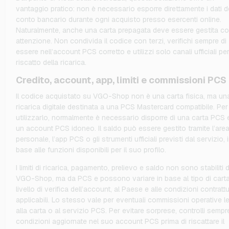
vantaggio pratico: non è necessario esporre direttamente i dati d
conto bancario durante ogni acquisto presso esercenti online.
Naturalmente, anche una carta prepagata deve essere gestita c
attenzione. Non condivida il codice con terzi, verifichi sempre di
essere nell’account PCS corretto e utilizzi solo canali ufficiali per 
riscatto della ricarica.
Credito, account, app, limiti e commissioni PCS
Il codice acquistato su VGO-Shop non è una carta fisica, ma un
ricarica digitale destinata a una PCS Mastercard compatibile. Per
utilizzarlo, normalmente è necessario disporre di una carta PCS e
un account PCS idoneo. Il saldo può essere gestito tramite l’are
personale, l’app PCS o gli strumenti ufficiali previsti dal servizio, 
base alle funzioni disponibili per il suo profilo.
I limiti di ricarica, pagamento, prelievo e saldo non sono stabiliti 
VGO-Shop, ma da PCS e possono variare in base al tipo di carta
livello di verifica dell’account, al Paese e alle condizioni contrattu
applicabili. Lo stesso vale per eventuali commissioni operative l
alla carta o al servizio PCS. Per evitare sorprese, controlli sempr
condizioni aggiornate nel suo account PCS prima di riscattare il