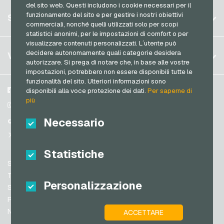
del sito web. Questi includono i cookie necessari per il
Germania (DE)
Spotify Premium Buoni regalo
Registrati
funzionamento del sito e per gestire i nostri obiettivi
SERVIZIO
Germania (EN)
commerciali, nonché quelli utilizzati solo per scopi
Thalia Buoni regalo
Accedi
statistici anonimi, per le impostazioni di comfort o per
Francia
TikTok Buoni regalo
visualizzare contenuti personalizzati. L´utente può
Il mio carrello
Italia
FAQ
decidere autonomamente quali categorie desidera
VGO-SHOP
toom Buoni regalo
autorizzare. Si prega di notare che, in base alle vostre
Metodi di pagamento
impostazioni, potrebbero non essere disponibili tutte le
Wolt Buoni regalo
Paesi Bassi
funzionalità del sito. Ulteriori informazioni sono
Termini & Condizioni
&
Diritto di recesso
World of Sweets Buoni regalo
Austria
Su di noi
Facebook
disponibili alla voce protezione dei dati.
Per saperne di
Protezione dei dati
più
Portogallo
Wunschgutschein Buoni regalo
Partner
Instagram
Svizzera (DE)
Necessario
TikTok
Zalando Buoni regalo
Svizzera (FR)
@VGO_com
Svizzera (IT)
Statistiche
Supporto
Spagna
Termini & Condizioni
Personalizzazione
Stati Uniti (EN)
Sicurezza e verifica
Protezione dei dati
Stati Uniti (ES)
Note legali
ACCETTARE
Gran Bretagna e Irlanda del Nord