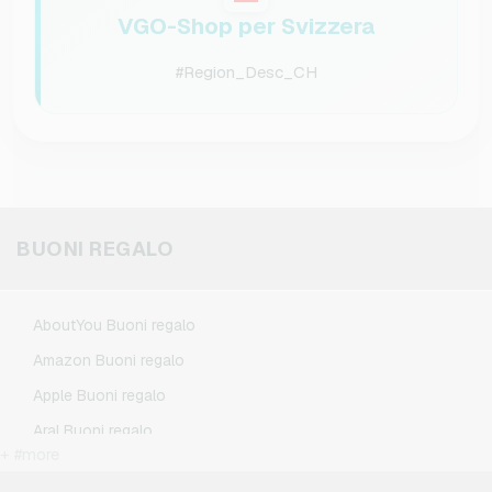
VGO-Shop per Svizzera
#Region_Desc_CH
BUONI REGALO
AboutYou Buoni regalo
Amazon Buoni regalo
Apple Buoni regalo
Aral Buoni regalo
+ #more
BestChoice Premium Buoni regalo