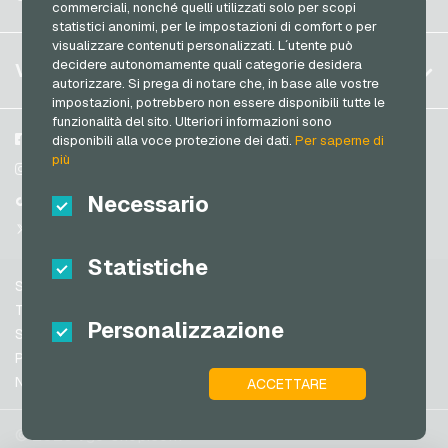
Germania (EN)
commerciali, nonché quelli utilizzati solo per scopi
Thalia Buoni regalo
Accedi
statistici anonimi, per le impostazioni di comfort o per
Francia
TikTok Buoni regalo
visualizzare contenuti personalizzati. L´utente può
Il mio carrello
Italia
FAQ
decidere autonomamente quali categorie desidera
VGO-SHOP
toom Buoni regalo
autorizzare. Si prega di notare che, in base alle vostre
Metodi di pagamento
impostazioni, potrebbero non essere disponibili tutte le
Wolt Buoni regalo
Paesi Bassi
funzionalità del sito. Ulteriori informazioni sono
Termini & Condizioni
&
Diritto di recesso
World of Sweets Buoni regalo
Austria
Su di noi
Facebook
disponibili alla voce protezione dei dati.
Per saperne di
Protezione dei dati
più
Portogallo
Wunschgutschein Buoni regalo
Partner
Instagram
Svizzera (DE)
Necessario
TikTok
Zalando Buoni regalo
Svizzera (FR)
@VGO_com
Svizzera (IT)
Statistiche
Supporto
Spagna
Termini & Condizioni
Personalizzazione
Stati Uniti (EN)
Sicurezza e verifica
Protezione dei dati
Stati Uniti (ES)
Note legali
ACCETTARE
Gran Bretagna e Irlanda del Nord
Australia
© 2026 vgo-shop.com