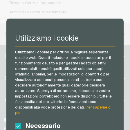
Flexepin Carte di pagamento
PeterPane Buoni regalo
Simyo Ricariche telefoniche
Jetoncash Carte di pagamento
Rewe Buoni regalo
T-Mobile Ricariche telefoniche
+ #more
MuchBetter Carte di pagamento
roastmarket Buoni regalo
Vodafone Ricariche telefoniche
Neosurf Carte di pagamento
REGIONI DISPONIBILI
Rossmann Buoni regalo
Utilizziamo i cookie
PCS Carte di pagamento
RTL+ Buoni regalo
Razer Gold Carte di pagamento
Utilizziamo i cookie per offrirvi la migliore esperienza
Belgio
Saturn Buoni regalo
CONTO
del sito web. Questi includono i cookie necessari per il
Transcash Carte di pagamento
Brasile
funzionamento del sito e per gestire i nostri obiettivi
Shell Buoni regalo
commerciali, nonché quelli utilizzati solo per scopi
Germania (DE)
Spotify Premium Buoni regalo
statistici anonimi, per le impostazioni di comfort o per
Registrati
SERVIZIO
visualizzare contenuti personalizzati. L´utente può
Germania (EN)
Thalia Buoni regalo
decidere autonomamente quali categorie desidera
Accedi
Francia
autorizzare. Si prega di notare che, in base alle vostre
TikTok Buoni regalo
Il mio carrello
impostazioni, potrebbero non essere disponibili tutte le
Italia
FAQ
VGO-SHOP
toom Buoni regalo
funzionalità del sito. Ulteriori informazioni sono
Metodi di pagamento
disponibili alla voce protezione dei dati.
Per saperne di
Wolt Buoni regalo
Paesi Bassi
più
Termini & Condizioni
&
Diritto di recesso
World of Sweets Buoni regalo
Austria
Su di noi
Facebook
Protezione dei dati
Necessario
Portogallo
Wunschgutschein Buoni regalo
Partner
Instagram