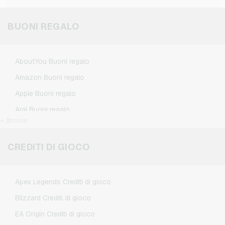
BUONI REGALO
AboutYou Buoni regalo
Amazon Buoni regalo
Apple Buoni regalo
Aral Buoni regalo
+ #more
BestChoice Premium Buoni regalo
CircleK Buoni regalo
CREDITI DI GIOCO
DAZN Buoni regalo
Douglas Buoni regalo
Apex Legends Crediti di gioco
Fleurop Buoni regalo
Blizzard Crediti di gioco
Flixbus Buoni regalo
EA Origin Crediti di gioco
FlixTrain Buoni regalo