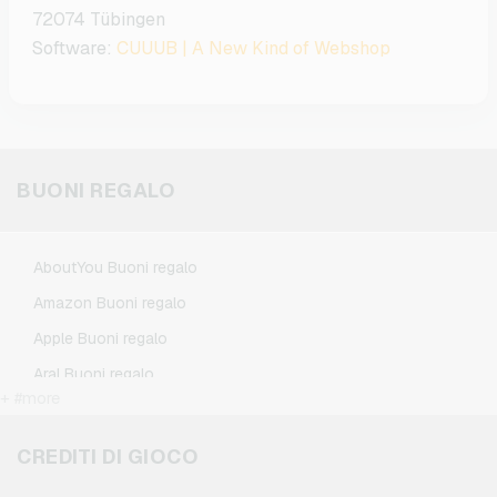
72074 Tübingen
Software:
CUUUB | A New Kind of Webshop
BUONI REGALO
AboutYou Buoni regalo
Amazon Buoni regalo
Apple Buoni regalo
Aral Buoni regalo
+ #more
ASOS Buoni regalo
BestChoice Premium Buoni regalo
CREDITI DI GIOCO
CircleK Buoni regalo