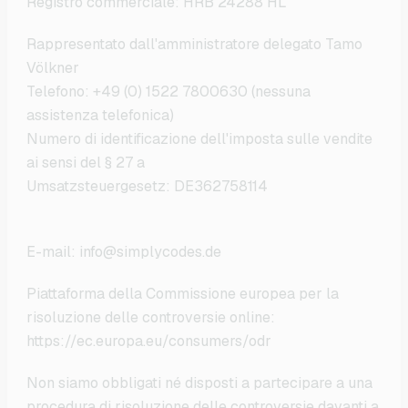
Registro commerciale: HRB 24288 HL
Rappresentato dall'amministratore delegato Tamo
Völkner
Telefono: +49 (0) 1522 7800630 (nessuna
assistenza telefonica)
Numero di identificazione dell'imposta sulle vendite
ai sensi del § 27 a
Umsatzsteuergesetz: DE362758114
E-mail: info@simplycodes.de
Piattaforma della Commissione europea per la
risoluzione delle controversie online:
https://ec.europa.eu/consumers/odr
Non siamo obbligati né disposti a partecipare a una
procedura di risoluzione delle controversie davanti a