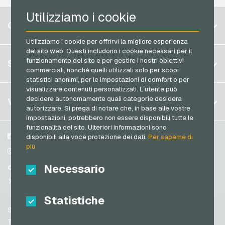
RTL+ Buoni regalo
Utilizziamo i cookie
Razer Gold Carte di pagamento
Belgio
Saturn Buoni regalo
CONTO
Transcash Carte di pagamento
Brasile
Shell Buoni regalo
Utilizziamo i cookie per offrirvi la migliore esperienza
del sito web. Questi includono i cookie necessari per il
Germania (DE)
Spotify Premium Buoni regalo
Registrati
funzionamento del sito e per gestire i nostri obiettivi
SERVIZIO
Germania (EN)
commerciali, nonché quelli utilizzati solo per scopi
Thalia Buoni regalo
Accedi
statistici anonimi, per le impostazioni di comfort o per
Francia
TikTok Buoni regalo
visualizzare contenuti personalizzati. L´utente può
Il mio carrello
Italia
FAQ
decidere autonomamente quali categorie desidera
VGO-SHOP
toom Buoni regalo
autorizzare. Si prega di notare che, in base alle vostre
Metodi di pagamento
impostazioni, potrebbero non essere disponibili tutte le
Wolt Buoni regalo
Paesi Bassi
funzionalità del sito. Ulteriori informazioni sono
Termini & Condizioni
&
Diritto di recesso
World of Sweets Buoni regalo
Austria
Su di noi
Facebook
disponibili alla voce protezione dei dati.
Per saperne di
Protezione dei dati
più
Portogallo
Wunschgutschein Buoni regalo
Partner
Instagram
Svizzera (DE)
Necessario
TikTok
Zalando Buoni regalo
Svizzera (FR)
@VGO_com
Svizzera (IT)
Statistiche
Supporto
Spagna
Termini & Condizioni