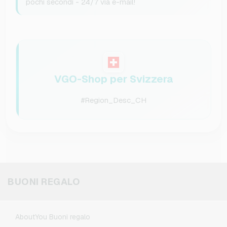
pochi secondi - 24/7 via e-mail!
VGO-Shop per Svizzera
#Region_Desc_CH
BUONI REGALO
AboutYou Buoni regalo