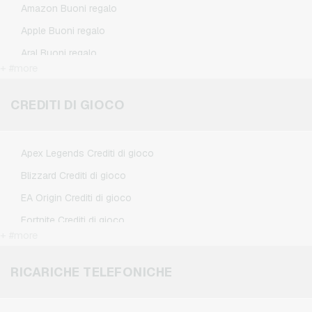
Amazon Buoni regalo
Apple Buoni regalo
Aral Buoni regalo
+ #more
BestChoice Premium Buoni regalo
CircleK Buoni regalo
CREDITI DI GIOCO
DAZN Buoni regalo
Douglas Buoni regalo
Apex Legends Crediti di gioco
Fleurop Buoni regalo
Blizzard Crediti di gioco
Flixbus Buoni regalo
EA Origin Crediti di gioco
FlixTrain Buoni regalo
Fortnite Crediti di gioco
FloraPrima Buoni regalo
+ #more
League of Legends Crediti di gioco
Google Play Buoni regalo
Minecraft Crediti di gioco
RICARICHE TELEFONICHE
Grillfuerst Buoni regalo
NCSoft Crediti di gioco
HD+ Buoni regalo
Nintendo Crediti di gioco