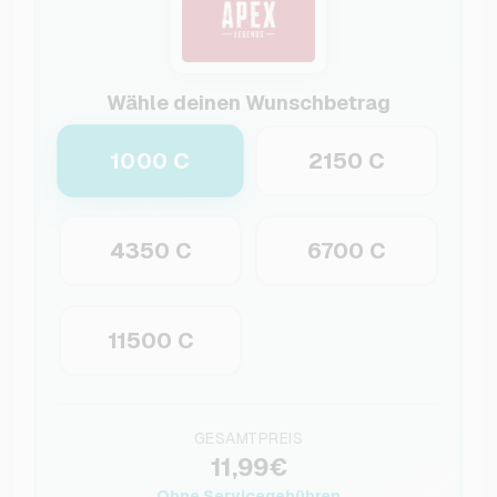
Wähle deinen Wunschbetrag
1000 C
2150 C
4350 C
6700 C
11500 C
GESAMTPREIS
11,99€
Ohne Servicegebühren