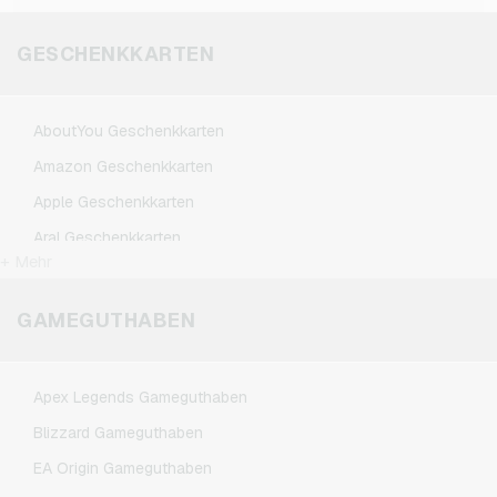
GESCHENKKARTEN
AboutYou Geschenkkarten
Amazon Geschenkkarten
Apple Geschenkkarten
Aral Geschenkkarten
+ Mehr
ASOS Geschenkkarten
BestChoice Premium Geschenkkarten
GAMEGUTHABEN
CircleK Geschenkkarten
DAZN Geschenkkarten
Apex Legends Gameguthaben
Dominos-Pizza Geschenkkarten
Blizzard Gameguthaben
Douglas Geschenkkarten
EA Origin Gameguthaben
Fleurop Geschenkkarten