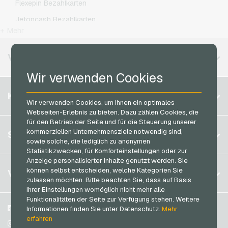
Flexepin Bezahlkarten
Netflix Geschenkkarten
Simyo Handyguthaben
Jetoncash Bezahlkarten
OTTO Geschenkkarten
T-Mobile Handyguthaben
+ Mehr
MuchBetter Bezahlkarten
PeterPane Geschenkkarten
Vodafone Handyguthaben
Neosurf Bezahlkarten
VERFÜGBARE REGIONEN
Rewe Geschenkkarten
PCS Bezahlkarten
Wir verwenden Cookies
roastmarket Geschenkkarten
Razer Gold Bezahlkarten
Belgien
Rossmann Geschenkkarten
KONTO
Transcash Bezahlkarten
Wir verwenden Cookies, um Ihnen ein optimales
Brasilien
RTL+ Geschenkkarten
Webseiten-Erlebnis zu bieten. Dazu zählen Cookies, die
für den Betrieb der Seite und für die Steuerung unserer
Deutschland (DE)
Saturn Geschenkkarten
Registrieren
kommerziellen Unternehmensziele notwendig sind,
SERVICE
Deutschland (EN)
sowie solche, die lediglich zu anonymen
SB-Tankstelle Geschenkkarten
Anmelden
Statistikzwecken, für Komforteinstellungen oder zur
Frankreich
Shell Geschenkkarten
Anzeige personalisierter Inhalte genutzt werden. Sie
Mein Warenkorb
Italien
FAQ
können selbst entscheiden, welche Kategorien Sie
VGO-SHOP
Shop-Apotheke Geschenkkarten
zulassen möchten. Bitte beachten Sie, dass auf Basis
Zahlungsmethoden
Ihrer Einstellungen womöglich nicht mehr alle
Spotify Premium Geschenkkarten
Niederlande
Funktionalitäten der Seite zur Verfügung stehen. Weitere
AGB
&
Widerrufsrecht
Thalia Geschenkkarten
Österreich
Über uns
Facebook
Informationen finden Sie unter Datenschutz.
Mehr
Datenschutzrichtlinien
erfahren
Portugal
TikTok Geschenkkarten
Blog
Instagram