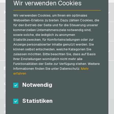
Wir verwenden Cookies
roastmarket Geschenkkarten
Razer Gold Bezahlkarten
Belgien
Rossmann Geschenkkarten
KONTO
Transcash Bezahlkarten
Wir verwenden Cookies, um Ihnen ein optimales
Brasilien
RTL+ Geschenkkarten
Webseiten-Erlebnis zu bieten. Dazu zählen Cookies, die
für den Betrieb der Seite und für die Steuerung unserer
Deutschland (DE)
Saturn Geschenkkarten
Registrieren
kommerziellen Unternehmensziele notwendig sind,
SERVICE
Deutschland (EN)
sowie solche, die lediglich zu anonymen
SB-Tankstelle Geschenkkarten
Anmelden
Statistikzwecken, für Komforteinstellungen oder zur
Frankreich
Shell Geschenkkarten
Anzeige personalisierter Inhalte genutzt werden. Sie
Mein Warenkorb
Italien
FAQ
können selbst entscheiden, welche Kategorien Sie
VGO-SHOP
Shop-Apotheke Geschenkkarten
zulassen möchten. Bitte beachten Sie, dass auf Basis
Zahlungsmethoden
Ihrer Einstellungen womöglich nicht mehr alle
Spotify Premium Geschenkkarten
Niederlande
Funktionalitäten der Seite zur Verfügung stehen. Weitere
AGB
&
Widerrufsrecht
Thalia Geschenkkarten
Österreich
Über uns
Facebook
Informationen finden Sie unter Datenschutz.
Mehr
Datenschutzrichtlinien
erfahren
Portugal
TikTok Geschenkkarten
Blog
Instagram
Schweiz (DE)
Notwendig
Partner
TikTok
toom Geschenkkarten
Schweiz (FR)
@VGO_com
Wolt Geschenkkarten
Schweiz (IT)
Statistiken
World of Sweets Geschenkkarten
Support
Wunschgutschein Geschenkkarten
Spanien
AGB