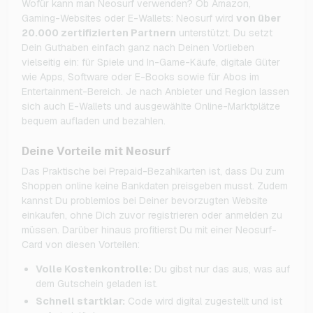
Wofür kann man Neosurf verwenden? Ob Amazon,
Gaming-Websites oder E-Wallets: Neosurf wird
von über
20.000 zertifizierten Partnern
unterstützt. Du setzt
Dein Guthaben einfach ganz nach Deinen Vorlieben
vielseitig ein: für Spiele und In-Game-Käufe, digitale Güter
wie Apps, Software oder E-Books sowie für Abos im
Entertainment-Bereich. Je nach Anbieter und Region lassen
sich auch E-Wallets und ausgewählte Online-Marktplätze
bequem aufladen und bezahlen.
Deine Vorteile mit Neosurf
Das Praktische bei Prepaid-Bezahlkarten ist, dass Du zum
Shoppen online keine Bankdaten preisgeben musst. Zudem
kannst Du problemlos bei Deiner bevorzugten Website
einkaufen, ohne Dich zuvor registrieren oder anmelden zu
müssen. Darüber hinaus profitierst Du mit einer Neosurf-
Card von diesen Vorteilen:
Volle Kostenkontrolle:
Du gibst nur das aus, was auf
dem Gutschein geladen ist.
Schnell startklar:
Code wird digital zugestellt und ist