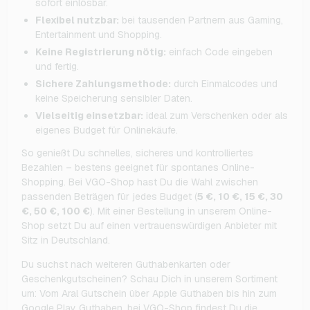
sofort einlösbar.
Flexibel nutzbar:
bei tausenden Partnern aus Gaming,
Entertainment und Shopping.
Keine Registrierung nötig:
einfach Code eingeben
und fertig.
Sichere Zahlungsmethode:
durch Einmalcodes und
keine Speicherung sensibler Daten.
Vielseitig einsetzbar:
ideal zum Verschenken oder als
eigenes Budget für Onlinekäufe.
So genießt Du schnelles, sicheres und kontrolliertes
Bezahlen – bestens geeignet für spontanes Online-
Shopping. Bei VGO-Shop hast Du die Wahl zwischen
passenden Beträgen für jedes Budget (
5 €, 10 €, 15 €, 30
€, 50 €, 100 €
). Mit einer Bestellung in unserem Online-
Shop setzt Du auf einen vertrauenswürdigen Anbieter mit
Sitz in Deutschland.
Du suchst nach weiteren Guthabenkarten oder
Geschenkgutscheinen? Schau Dich in unserem Sortiment
um: Vom Aral Gutschein über Apple Guthaben bis hin zum
Google Play Guthaben, bei VGO-Shop findest Du die