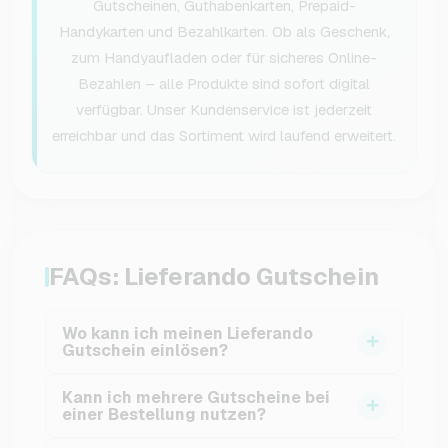
Gutscheinen, Guthabenkarten, Prepaid-
Handykarten und Bezahlkarten. Ob als Geschenk,
zum Handyaufladen oder für sicheres Online-
Bezahlen – alle Produkte sind sofort digital
verfügbar. Unser Kundenservice ist jederzeit
erreichbar und das Sortiment wird laufend erweitert.
FAQs: Lieferando Gutschein
Wo kann ich meinen Lieferando
Gutschein einlösen?
Ein
Lieferando Gutschein
kann auf
Kann ich mehrere Gutscheine bei
Lieferando.de
oder in der Lieferando-App bei
einer Bestellung nutzen?
allen teilnehmenden Restaurants eingelöst