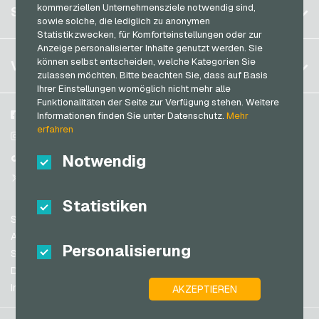
Registrieren
kommerziellen Unternehmensziele notwendig sind,
SERVICE
Deutschland (EN)
sowie solche, die lediglich zu anonymen
SB-Tankstelle Geschenkkarten
Anmelden
Statistikzwecken, für Komforteinstellungen oder zur
Frankreich
Shell Geschenkkarten
Anzeige personalisierter Inhalte genutzt werden. Sie
Mein Warenkorb
Italien
FAQ
können selbst entscheiden, welche Kategorien Sie
VGO-SHOP
Shop-Apotheke Geschenkkarten
zulassen möchten. Bitte beachten Sie, dass auf Basis
Zahlungsmethoden
Ihrer Einstellungen womöglich nicht mehr alle
Spotify Premium Geschenkkarten
Niederlande
Funktionalitäten der Seite zur Verfügung stehen. Weitere
AGB
&
Widerrufsrecht
Thalia Geschenkkarten
Österreich
Über uns
Facebook
Informationen finden Sie unter Datenschutz.
Mehr
Datenschutzrichtlinien
erfahren
Portugal
TikTok Geschenkkarten
Blog
Instagram
Schweiz (DE)
Notwendig
Partner
TikTok
toom Geschenkkarten
Schweiz (FR)
@VGO_com
Wolt Geschenkkarten
Schweiz (IT)
Statistiken
World of Sweets Geschenkkarten
Support
Wunschgutschein Geschenkkarten
Spanien
AGB
Personalisierung
Zalando Geschenkkarten
USA (EN)
Sicherheit & Verifikation
Datenschutzrichtlinien
USA (ES)
Impressum
AKZEPTIEREN
Großbritannien und Nordirland
Australien