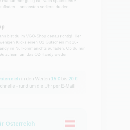
e Rufnummer gültig ist. Nach spätestens 6
ufladen – ansonsten verlierst du den
op
ann bist du im VGO-Shop genau richtig! Hier
 wenigen Klicks einen O2 Gutschein mit 16-
Handy im Nullkommanichts aufladen. Ob du nun
n Gutschein, um das O2-Handy wieder
sterreich
in den Werten
15 €
bis
20 €
.
hnelle - rund um die Uhr per E-Mail!
r Österreich