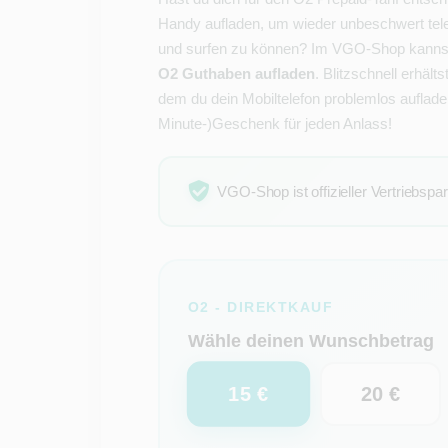
Handy aufladen, um wieder unbeschwert tele
und surfen zu können? Im VGO-Shop kannst
O2 Guthaben aufladen
. Blitzschnell erhält
dem du dein Mobiltelefon problemlos aufladen
Minute-)Geschenk für jeden Anlass!
VGO-Shop ist offizieller Vertriebspa
O2 - DIREKTKAUF
Wähle deinen Wunschbetrag
15 €
20 €