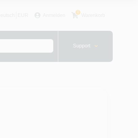
0
eutsch
EUR
Anmelden
Warenkorb
Support