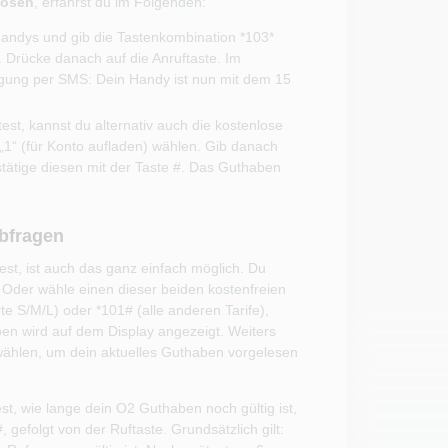
lösen
, erfährst du im Folgenden:
andys und gib die Tastenkombination *103*
. Drücke danach auf die Anruftaste. Im
igung per SMS: Dein Handy ist nun mit dem 15
t, kannst du alternativ auch die kostenlose
“ (für Konto aufladen) wählen. Gib danach
stätige diesen mit der Taste #. Das Guthaben
bfragen
st, ist auch das ganz einfach möglich. Du
 Oder wähle einen dieser beiden kostenfreien
te S/M/L) oder *101# (alle anderen Tarife),
ben wird auf dem Display angezeigt. Weiters
ählen, um dein aktuelles Guthaben vorgelesen
t, wie lange dein O2 Guthaben noch gültig ist,
 gefolgt von der Ruftaste. Grundsätzlich gilt: