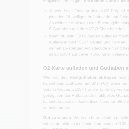
Möglichkeiten es gibt,
um deinen Code einzu
Verwende die Tastatur deines O2-Prepaid-H
plus den 16-stelligen Aufladecode und # ein
Anschluss erhältst du eine Buchungsbestät
€-Guthaben aus dem VGO-Shop beladen.
Wenn du dein O2 Guthaben aufladen möchtes
Aufladenummer 5667 wählen und im Menü „1
deinen 16-stelligen Aufladecode ein und be
ist ab sofort auf deine Rufnummer geladen.
O2 Karte aufladen und Guthaben a
Wenn du dein
Restguthaben abfragen
möchte
kannst dein Guthaben auf „Mein O
“ einsehen.
2
Service-Codes: #105# (für die Tarife O
Freikar
2
gefolgt von der Ruftaste. Dein aktuelles Gutha
kannst du auch die kostenlose Nummer 5667 w
zu bekommen.
Gut zu wissen
: Wenn du herausfinden möchtes
wählst du einfach die Tastenkombination *102 #,