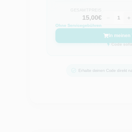
GESAMTPREIS
15,00€
−
+
Ohne Servicegebühren
In meinen
Code sofor
Erhalte deinen Code direkt na