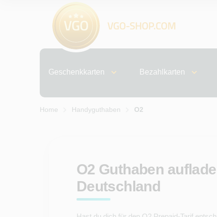
Geschenkkarten
Bezahlkarten
Home
Handyguthaben
O2
O2 Guthaben auflade
Deutschland
Hast du dich für den O2 Prepaid-Tarif entsc