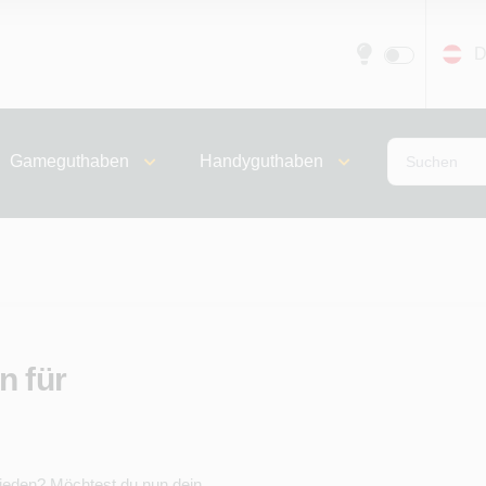
D
Gameguthaben
Handyguthaben
n für
hieden? Möchtest du nun dein