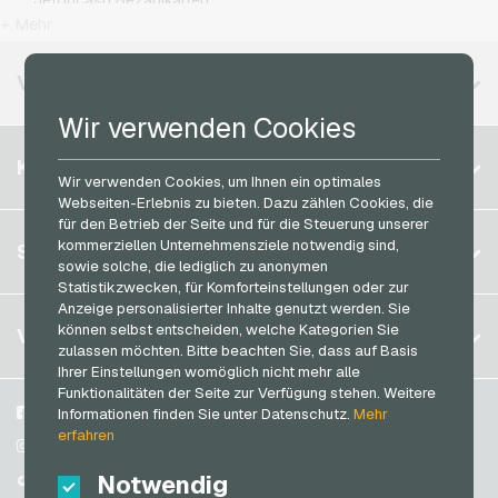
OTTO Geschenkkarten
T-Mobile Handyguthaben
+ Mehr
MuchBetter Bezahlkarten
PeterPane Geschenkkarten
Vodafone Handyguthaben
Neosurf Bezahlkarten
VERFÜGBARE REGIONEN
Rewe Geschenkkarten
PCS Bezahlkarten
Wir verwenden Cookies
roastmarket Geschenkkarten
Razer Gold Bezahlkarten
Belgien
Rossmann Geschenkkarten
KONTO
Transcash Bezahlkarten
Wir verwenden Cookies, um Ihnen ein optimales
Brasilien
RTL+ Geschenkkarten
Webseiten-Erlebnis zu bieten. Dazu zählen Cookies, die
für den Betrieb der Seite und für die Steuerung unserer
Deutschland (DE)
Saturn Geschenkkarten
Registrieren
kommerziellen Unternehmensziele notwendig sind,
SERVICE
Deutschland (EN)
sowie solche, die lediglich zu anonymen
SB-Tankstelle Geschenkkarten
Anmelden
Statistikzwecken, für Komforteinstellungen oder zur
Frankreich
Shell Geschenkkarten
Anzeige personalisierter Inhalte genutzt werden. Sie
Mein Warenkorb
Italien
FAQ
können selbst entscheiden, welche Kategorien Sie
VGO-SHOP
Shop-Apotheke Geschenkkarten
zulassen möchten. Bitte beachten Sie, dass auf Basis
Zahlungsmethoden
Ihrer Einstellungen womöglich nicht mehr alle
Spotify Premium Geschenkkarten
Niederlande
Funktionalitäten der Seite zur Verfügung stehen. Weitere
AGB
&
Widerrufsrecht
Thalia Geschenkkarten
Österreich
Über uns
Facebook
Informationen finden Sie unter Datenschutz.
Mehr
Datenschutzrichtlinien
erfahren
Portugal
TikTok Geschenkkarten
Blog
Instagram
Schweiz (DE)
Notwendig
Partner
TikTok
toom Geschenkkarten