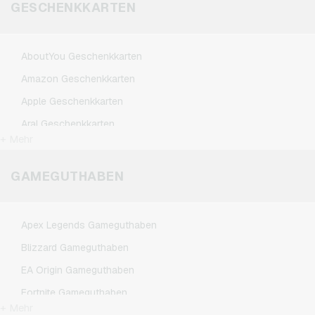
GESCHENKKARTEN
AboutYou Geschenkkarten
Amazon Geschenkkarten
Apple Geschenkkarten
Aral Geschenkkarten
+ Mehr
ASOS Geschenkkarten
BestChoice Premium Geschenkkarten
GAMEGUTHABEN
CircleK Geschenkkarten
DAZN Geschenkkarten
Apex Legends Gameguthaben
Dominos-Pizza Geschenkkarten
Blizzard Gameguthaben
Douglas Geschenkkarten
EA Origin Gameguthaben
Fleurop Geschenkkarten
Fortnite Gameguthaben
Flixbus Geschenkkarten
+ Mehr
League of Legends Gameguthaben