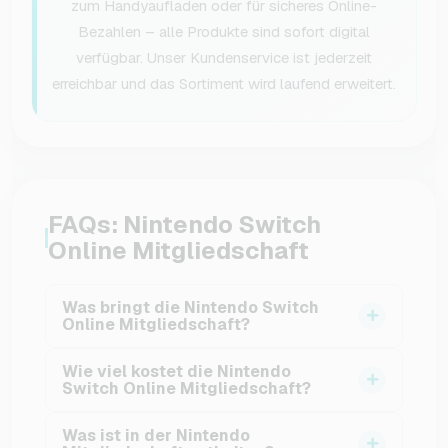
zum Handyaufladen oder für sicheres Online-
Bezahlen – alle Produkte sind sofort digital
verfügbar. Unser Kundenservice ist jederzeit
erreichbar und das Sortiment wird laufend erweitert.
FAQs: Nintendo Switch
Online Mitgliedschaft
Was bringt die Nintendo Switch
Online Mitgliedschaft?
Die Nintendo Switch Online Mitgliedschaft
Wie viel kostet die Nintendo
ermöglicht es, dass du gemeinsam mit
Switch Online Mitgliedschaft?
Freunden oder Gegenspielern aus der ganzen
Du kannst dich entscheiden, ob du eine
Welt zusammen online spielen kannst. Zudem
Was ist in der Nintendo
Nintendo Mitgliedschaft für 3 oder 12 Monate