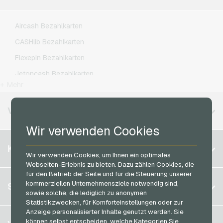
Kennzeichengenerator Geschenkkarten
Lebara Handyguthaben
Lieferando Geschenkkarten
Lycamobile Handyguthaben
Aircash Bezahlkarten
MediaMarkt Geschenkkarten
O2 Handyguthaben
CASHlib Bezahlkarten
Microsoft Geschenkkarten
Otelo Handyguthaben
Flexepin Bezahlkarten
Netflix Geschenkkarten
Simyo Handyguthaben
Jetoncash Bezahlkarten
OTTO Geschenkkarten
T-Mobile Handyguthaben
+ Mehr
MuchBetter Bezahlkarten
PeterPane Geschenkkarten
Vodafone Handyguthaben
Neosurf Bezahlkarten
VERFÜGBARE REGIONEN
Rewe Geschenkkarten
PCS Bezahlkarten
Wir verwenden Cookies
roastmarket Geschenkkarten
Razer Gold Bezahlkarten
Belgien
Rossmann Geschenkkarten
KONTO
Transcash Bezahlkarten
Wir verwenden Cookies, um Ihnen ein optimales
Brasilien
RTL+ Geschenkkarten
Webseiten-Erlebnis zu bieten. Dazu zählen Cookies, die
für den Betrieb der Seite und für die Steuerung unserer
Deutschland (DE)
Saturn Geschenkkarten
Registrieren
kommerziellen Unternehmensziele notwendig sind,
SERVICE
Deutschland (EN)
sowie solche, die lediglich zu anonymen
SB-Tankstelle Geschenkkarten
Anmelden
Statistikzwecken, für Komforteinstellungen oder zur
Frankreich
Shell Geschenkkarten
Anzeige personalisierter Inhalte genutzt werden. Sie
Mein Warenkorb
Italien
FAQ
können selbst entscheiden, welche Kategorien Sie