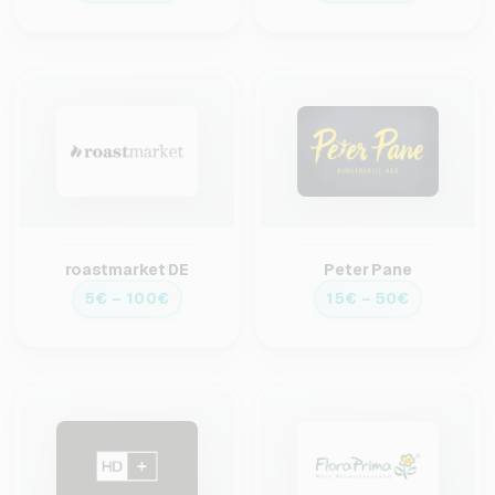
roastmarket DE
Peter Pane
5€ – 100€
15€ – 50€