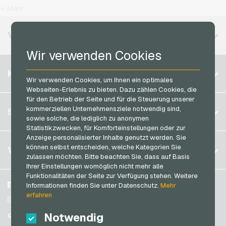
OTTO Geschenkkarten
T-Mobile Handyguthaben
+ Mehr
MuchBetter Bezahlkarten
PeterPane Geschenkkarten
Vodafone Handyguthaben
Neosurf Bezahlkarten
VERFÜGBARE REGIONEN
Rewe Geschenkkarten
PCS Bezahlkarten
Wir verwenden Cookies
roastmarket Geschenkkarten
Razer Gold Bezahlkarten
Belgien
Rossmann Geschenkkarten
KONTO
Transcash Bezahlkarten
Wir verwenden Cookies, um Ihnen ein optimales
Brasilien
RTL+ Geschenkkarten
Webseiten-Erlebnis zu bieten. Dazu zählen Cookies, die
für den Betrieb der Seite und für die Steuerung unserer
Deutschland (DE)
Saturn Geschenkkarten
Registrieren
kommerziellen Unternehmensziele notwendig sind,
SERVICE
Deutschland (EN)
sowie solche, die lediglich zu anonymen
SB-Tankstelle Geschenkkarten
Anmelden
Statistikzwecken, für Komforteinstellungen oder zur
Frankreich
Shell Geschenkkarten
Anzeige personalisierter Inhalte genutzt werden. Sie
Mein Warenkorb
Italien
FAQ
können selbst entscheiden, welche Kategorien Sie
VGO-SHOP
Shop-Apotheke Geschenkkarten
zulassen möchten. Bitte beachten Sie, dass auf Basis
Zahlungsmethoden
Ihrer Einstellungen womöglich nicht mehr alle
Spotify Premium Geschenkkarten
Niederlande
Funktionalitäten der Seite zur Verfügung stehen. Weitere
AGB
&
Widerrufsrecht
Thalia Geschenkkarten
Österreich
Über uns
Facebook
Informationen finden Sie unter Datenschutz.
Mehr
Datenschutzrichtlinien
erfahren
Portugal
TikTok Geschenkkarten
Blog
Instagram
Schweiz (DE)
Notwendig
Partner
TikTok
toom Geschenkkarten