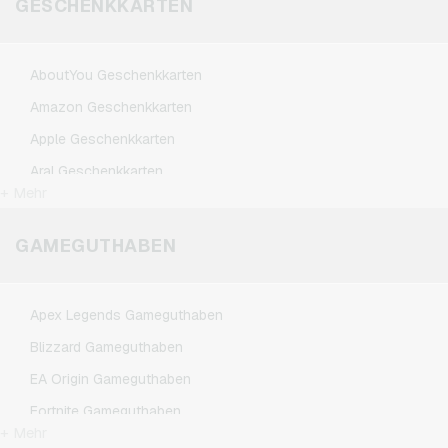
GESCHENKKARTEN
AboutYou Geschenkkarten
Amazon Geschenkkarten
Apple Geschenkkarten
Aral Geschenkkarten
+ Mehr
ASOS Geschenkkarten
BestChoice Premium Geschenkkarten
GAMEGUTHABEN
CircleK Geschenkkarten
DAZN Geschenkkarten
Apex Legends Gameguthaben
Dominos-Pizza Geschenkkarten
Blizzard Gameguthaben
Douglas Geschenkkarten
EA Origin Gameguthaben
Fleurop Geschenkkarten
Fortnite Gameguthaben
Flixbus Geschenkkarten
+ Mehr
League of Legends Gameguthaben