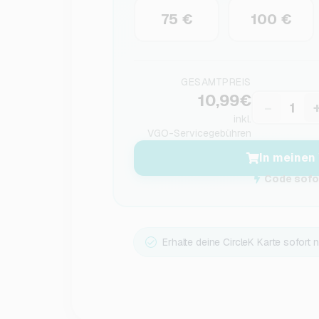
75 €
100 €
GESAMTPREIS
10,99€
−
inkl.
VGO-Servicegebühren
In meinen
Code sofor
Erhalte deine CircleK Karte sofort