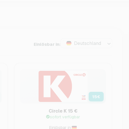
Deutschland
Einlösbar in:
15
€
Circle K 15 €
sofort verfügbar
Einlösbar in: