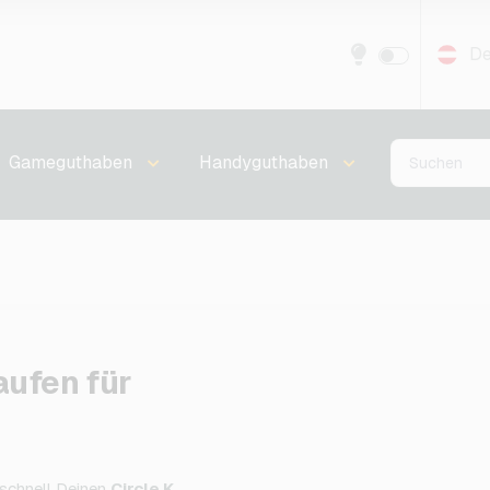
De
Gameguthaben
Handyguthaben
aufen für
schnell Deinen
Circle K