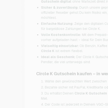
Gutschein digital
ohne Wartezeit direkt i
Sicher & zuverlässig:
Durch unsere gepr
offizieller Reseller gehst Du kein Risiko e
möchtest.
Einfache Nutzung:
Zeige den digitalen C
für bargeldlose Zahlungen bei Circle K.
Volle Kostenkontrolle:
Mit dem Prepaid-
vorher aufgeladen hast – ideal für Dein Bu
Vielseitig einsetzbar:
Ob Benzin, Kaffee 
Circle K
ist extrem flexibel.
Ideal als Geschenk:
Der Circle K Gutsche
Pendler, die viel unterwegs sind.
Circle K Gutschein kaufen – in we
Wähle den gewünschten Wert zwischen 
Bezahle sicher mit PayPal, Kreditkarte od
Du erhältst Deinen
Circle K Gutschein
Mail.
Der Code ist jederzeit in Deinem VGO-S