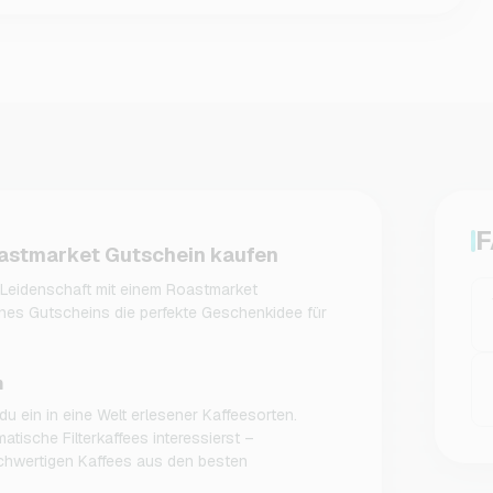
F
oastmarket Gutschein kaufen
e Leidenschaft mit einem Roastmarket
ines Gutscheins die perfekte Geschenkidee für
n
u ein in eine Welt erlesener Kaffeesorten.
matische Filterkaffees interessierst –
ochwertigen Kaffees aus den besten