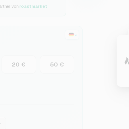
artner von
roastmarket
20 €
50 €
+