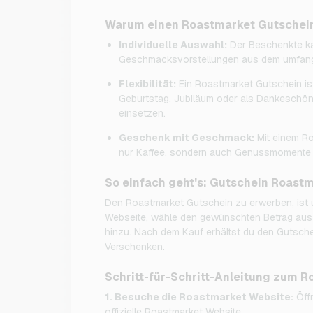
Warum einen Roastmarket Gutschei
Individuelle Auswahl:
Der Beschenkte ka
Geschmacksvorstellungen aus dem umfangr
Flexibilität:
Ein Roastmarket Gutschein is
Geburtstag, Jubiläum oder als Dankeschön –
einsetzen.
Geschenk mit Geschmack:
Mit einem Ro
nur Kaffee, sondern auch Genussmomente
So einfach geht's: Gutschein Roast
Den Roastmarket Gutschein zu erwerben, ist 
Webseite, wähle den gewünschten Betrag aus
hinzu. Nach dem Kauf erhältst du den Gutsche
Verschenken.
Schritt-für-Schritt-Anleitung zum R
1. Besuche die Roastmarket Website:
Öffn
offizielle Roastmarket Website.