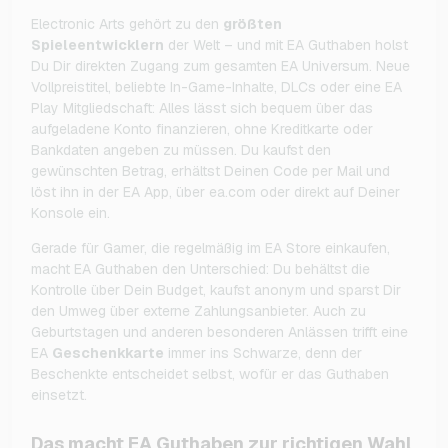
Electronic Arts gehört zu den
größten
Spieleentwicklern
der Welt – und mit EA Guthaben holst
Du Dir direkten Zugang zum gesamten EA Universum. Neue
Vollpreistitel, beliebte In-Game-Inhalte, DLCs oder eine EA
Play Mitgliedschaft: Alles lässt sich bequem über das
aufgeladene Konto finanzieren, ohne Kreditkarte oder
Bankdaten angeben zu müssen. Du kaufst den
gewünschten Betrag, erhältst Deinen Code per Mail und
löst ihn in der EA App, über ea.com oder direkt auf Deiner
Konsole ein.
Gerade für Gamer, die regelmäßig im EA Store einkaufen,
macht EA Guthaben den Unterschied: Du behältst die
Kontrolle über Dein Budget, kaufst anonym und sparst Dir
den Umweg über externe Zahlungsanbieter. Auch zu
Geburtstagen und anderen besonderen Anlässen trifft eine
EA
Geschenkkarte
immer ins Schwarze, denn der
Beschenkte entscheidet selbst, wofür er das Guthaben
einsetzt.
Das macht EA Guthaben zur richtigen Wahl