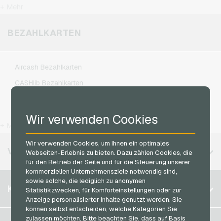
Roblox Gameguthaben
+ Mehr
Kennzeichengenerator Geschenkkarten
Fonic Handyguthaben
Steam Gameguthaben
Lieferando Geschenkkarten
Klarmobil Handyguthaben
BEZAHLKARTEN
Xbox Live Gameguthaben
MediaMarkt Geschenkkarten
Lebara Handyguthaben
Microsoft Geschenkkarten
Lycamobile Handyguthaben
Aircash Bezahlkarten
Netflix Geschenkkarten
O2 Handyguthaben
CASHlib Bezahlkarten
OTTO Geschenkkarten
Otelo Handyguthaben
Flexepin Bezahlkarten
PeterPane Geschenkkarten
Simyo Handyguthaben
Jetoncash Bezahlkarten
Wir verwenden Cookies
Rewe Geschenkkarten
T-Mobile Handyguthaben
+ Mehr
MuchBetter Bezahlkarten
roastmarket Geschenkkarten
Vodafone Handyguthaben
Wir verwenden Cookies, um Ihnen ein optimales
Neosurf Bezahlkarten
VERFÜGBARE REGIONEN
Webseiten-Erlebnis zu bieten. Dazu zählen Cookies, die
Rossmann Geschenkkarten
PCS Bezahlkarten
für den Betrieb der Seite und für die Steuerung unserer
RTL+ Geschenkkarten
kommerziellen Unternehmensziele notwendig sind,
Razer Gold Bezahlkarten
sowie solche, die lediglich zu anonymen
Belgien
Saturn Geschenkkarten
KONTO
Statistikzwecken, für Komforteinstellungen oder zur
Transcash Bezahlkarten
Anzeige personalisierter Inhalte genutzt werden. Sie
Brasilien
Shell Geschenkkarten
können selbst entscheiden, welche Kategorien Sie
Deutschland (DE)
Spotify Premium Geschenkkarten
zulassen möchten. Bitte beachten Sie, dass auf Basis