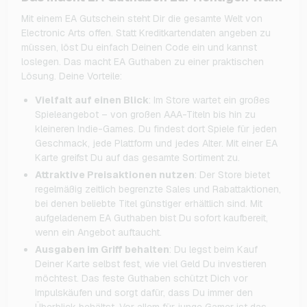
Mit einem EA Gutschein steht Dir die gesamte Welt von
Electronic Arts offen. Statt Kreditkartendaten angeben zu
müssen, löst Du einfach Deinen Code ein und kannst
loslegen. Das macht EA Guthaben zu einer praktischen
Lösung. Deine Vorteile:
Vielfalt auf einen Blick
: Im Store wartet ein großes
Spieleangebot – von großen AAA-Titeln bis hin zu
kleineren Indie-Games. Du findest dort Spiele für jeden
Geschmack, jede Plattform und jedes Alter. Mit einer EA
Karte greifst Du auf das gesamte Sortiment zu.
Attraktive Preisaktionen nutzen
: Der Store bietet
regelmäßig zeitlich begrenzte Sales und Rabattaktionen,
bei denen beliebte Titel günstiger erhältlich sind. Mit
aufgeladenem EA Guthaben bist Du sofort kaufbereit,
wenn ein Angebot auftaucht.
Ausgaben im Griff behalten
: Du legst beim Kauf
Deiner Karte selbst fest, wie viel Geld Du investieren
möchtest. Das feste Guthaben schützt Dich vor
Impulskäufen und sorgt dafür, dass Du immer den
Überblick behältst. Vor allem für junge Gamer ist das