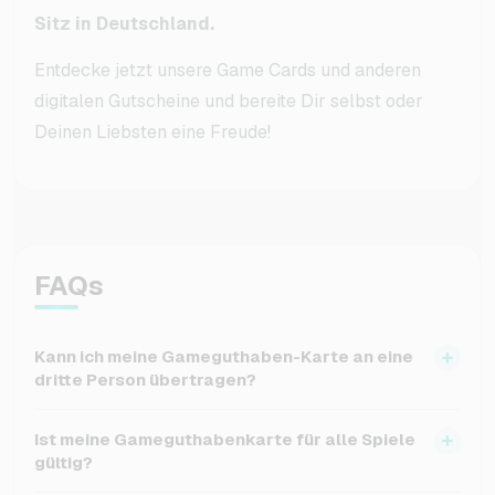
Sitz in Deutschland.
Entdecke jetzt unsere Game Cards und anderen
digitalen Gutscheine und bereite Dir selbst oder
Deinen Liebsten eine Freude!
FAQs
Kann ich meine Gameguthaben-Karte an eine
dritte Person übertragen?
Die Game Cards sind an den einmaligen Code gebunden
Ist meine Gameguthabenkarte für alle Spiele
und können nur einmal eingelöst werden. Wenn Du sie
gültig?
also weitergeben möchtest, kannst Du den Code