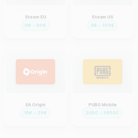
Steam EU
Steam US
5€ – 50€
5$ – 100$
EA Origin
PUBG Mobile
15€ – 25€
325C – 3850C