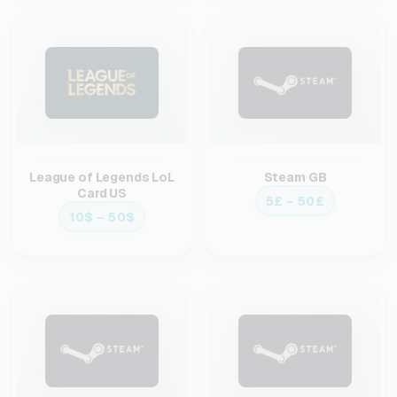
League of Legends LoL
Steam GB
Card US
5£ – 50£
10$ – 50$