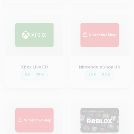
Xbox Live EU
Nintendo eShop US
5€ – 75€
10$ – 50$