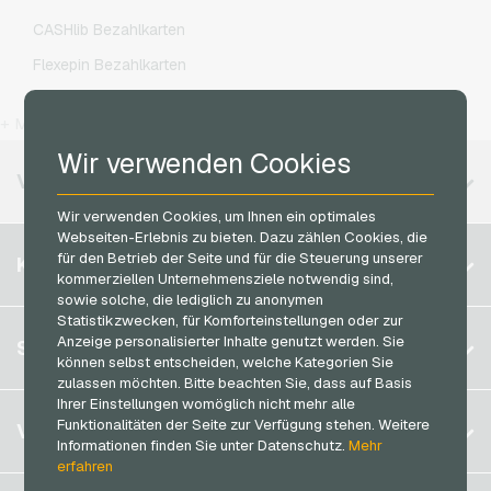
Netflix Geschenkkarten
O2 Handyguthaben
CASHlib Bezahlkarten
OTTO Geschenkkarten
Otelo Handyguthaben
Flexepin Bezahlkarten
PeterPane Geschenkkarten
Simyo Handyguthaben
Jetoncash Bezahlkarten
Rewe Geschenkkarten
T-Mobile Handyguthaben
+ Mehr
MuchBetter Bezahlkarten
roastmarket Geschenkkarten
Vodafone Handyguthaben
Wir verwenden Cookies
Neosurf Bezahlkarten
VERFÜGBARE REGIONEN
Rossmann Geschenkkarten
PCS Bezahlkarten
Wir verwenden Cookies, um Ihnen ein optimales
RTL+ Geschenkkarten
Webseiten-Erlebnis zu bieten. Dazu zählen Cookies, die
Razer Gold Bezahlkarten
Belgien
Saturn Geschenkkarten
für den Betrieb der Seite und für die Steuerung unserer
KONTO
Transcash Bezahlkarten
kommerziellen Unternehmensziele notwendig sind,
Brasilien
Shell Geschenkkarten
sowie solche, die lediglich zu anonymen
Statistikzwecken, für Komforteinstellungen oder zur
Deutschland (DE)
Spotify Premium Geschenkkarten
Registrieren
Anzeige personalisierter Inhalte genutzt werden. Sie
SERVICE
Deutschland (EN)
können selbst entscheiden, welche Kategorien Sie
Thalia Geschenkkarten
Anmelden
zulassen möchten. Bitte beachten Sie, dass auf Basis
Frankreich
TikTok Geschenkkarten
Ihrer Einstellungen womöglich nicht mehr alle
Mein Warenkorb
Italien
FAQ
Funktionalitäten der Seite zur Verfügung stehen. Weitere
VGO-SHOP
toom Geschenkkarten
Informationen finden Sie unter Datenschutz.
Mehr
Zahlungsmethoden
erfahren
Wolt Geschenkkarten
Niederlande
AGB
&
Widerrufsrecht