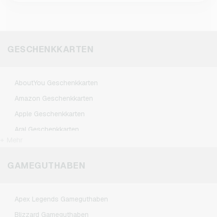
weniger Minuten per E-Mail, sobald die
flexibel weiter.
Zahlung bestätigt ist. Schau notfalls im Spam-
Ordner nach. Falls z. B. eine Zahlungsprüfung
läuft oder die Mailadresse vertippt wurde,
GESCHENKKARTEN
melde Dich kurz beim Support.
AboutYou Geschenkkarten
Amazon Geschenkkarten
Apple Geschenkkarten
Aral Geschenkkarten
+ Mehr
BestChoice Premium Geschenkkarten
CircleK Geschenkkarten
GAMEGUTHABEN
DAZN Geschenkkarten
Douglas Geschenkkarten
Apex Legends Gameguthaben
Fleurop Geschenkkarten
Blizzard Gameguthaben