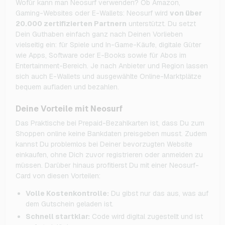
Wofür kann man Neosurf verwenden? Ob Amazon,
Gaming-Websites oder E-Wallets: Neosurf wird
von über
20.000 zertifizierten Partnern
unterstützt. Du setzt
Dein Guthaben einfach ganz nach Deinen Vorlieben
vielseitig ein: für Spiele und In-Game-Käufe, digitale Güter
wie Apps, Software oder E-Books sowie für Abos im
Entertainment-Bereich. Je nach Anbieter und Region lassen
sich auch E-Wallets und ausgewählte Online-Marktplätze
bequem aufladen und bezahlen.
Deine Vorteile mit Neosurf
Das Praktische bei Prepaid-Bezahlkarten ist, dass Du zum
Shoppen online keine Bankdaten preisgeben musst. Zudem
kannst Du problemlos bei Deiner bevorzugten Website
einkaufen, ohne Dich zuvor registrieren oder anmelden zu
müssen. Darüber hinaus profitierst Du mit einer Neosurf-
Card von diesen Vorteilen:
Volle Kostenkontrolle:
Du gibst nur das aus, was auf
dem Gutschein geladen ist.
Schnell startklar:
Code wird digital zugestellt und ist