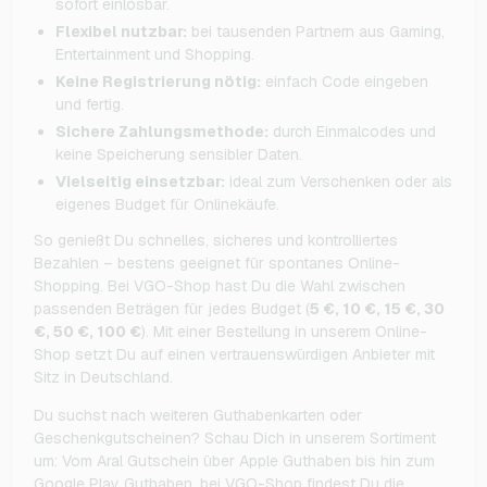
sofort einlösbar.
Flexibel nutzbar:
bei tausenden Partnern aus Gaming,
Entertainment und Shopping.
Keine Registrierung nötig:
einfach Code eingeben
und fertig.
Sichere Zahlungsmethode:
durch Einmalcodes und
keine Speicherung sensibler Daten.
Vielseitig einsetzbar:
ideal zum Verschenken oder als
eigenes Budget für Onlinekäufe.
So genießt Du schnelles, sicheres und kontrolliertes
Bezahlen – bestens geeignet für spontanes Online-
Shopping. Bei VGO-Shop hast Du die Wahl zwischen
passenden Beträgen für jedes Budget (
5 €, 10 €, 15 €, 30
€, 50 €, 100 €
). Mit einer Bestellung in unserem Online-
Shop setzt Du auf einen vertrauenswürdigen Anbieter mit
Sitz in Deutschland.
Du suchst nach weiteren Guthabenkarten oder
Geschenkgutscheinen? Schau Dich in unserem Sortiment
um: Vom Aral Gutschein über Apple Guthaben bis hin zum
Google Play Guthaben, bei VGO-Shop findest Du die