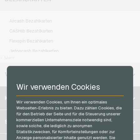
Xbox Live Gameguthaben
MediaMarkt Geschenkkarten
Lebara Handyguthaben
Microsoft Geschenkkarten
Lycamobile Handyguthaben
Aircash Bezahlkarten
Netflix Geschenkkarten
O2 Handyguthaben
CASHlib Bezahlkarten
OTTO Geschenkkarten
Otelo Handyguthaben
Flexepin Bezahlkarten
PeterPane Geschenkkarten
Simyo Handyguthaben
Jetoncash Bezahlkarten
Rewe Geschenkkarten
T-Mobile Handyguthaben
+ Mehr
MuchBetter Bezahlkarten
roastmarket Geschenkkarten
Vodafone Handyguthaben
Neosurf Bezahlkarten
VERFÜGBARE REGIONEN
Rossmann Geschenkkarten
PCS Bezahlkarten
Wir verwenden Cookies
RTL+ Geschenkkarten
Razer Gold Bezahlkarten
Belgien
Saturn Geschenkkarten
KONTO
Transcash Bezahlkarten
Wir verwenden Cookies, um Ihnen ein optimales
Brasilien
Shell Geschenkkarten
Webseiten-Erlebnis zu bieten. Dazu zählen Cookies, die
für den Betrieb der Seite und für die Steuerung unserer
Deutschland (DE)
Spotify Premium Geschenkkarten
Registrieren
kommerziellen Unternehmensziele notwendig sind,
SERVICE
Deutschland (EN)
sowie solche, die lediglich zu anonymen
Thalia Geschenkkarten
Anmelden
Statistikzwecken, für Komforteinstellungen oder zur
Frankreich
TikTok Geschenkkarten
Anzeige personalisierter Inhalte genutzt werden. Sie
Mein Warenkorb