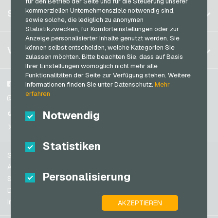
für den Betrieb der Seite und für die Steuerung unserer
Deutschland (DE)
Spotify Premium Geschenkkarten
Registrieren
kommerziellen Unternehmensziele notwendig sind,
SERVICE
Deutschland (EN)
sowie solche, die lediglich zu anonymen
Thalia Geschenkkarten
Anmelden
Statistikzwecken, für Komforteinstellungen oder zur
Frankreich
TikTok Geschenkkarten
Anzeige personalisierter Inhalte genutzt werden. Sie
Mein Warenkorb
Italien
FAQ
können selbst entscheiden, welche Kategorien Sie
VGO-SHOP
toom Geschenkkarten
zulassen möchten. Bitte beachten Sie, dass auf Basis
Zahlungsmethoden
Ihrer Einstellungen womöglich nicht mehr alle
Wolt Geschenkkarten
Niederlande
Funktionalitäten der Seite zur Verfügung stehen. Weitere
AGB
&
Widerrufsrecht
World of Sweets Geschenkkarten
Österreich
Über uns
Facebook
Informationen finden Sie unter Datenschutz.
Mehr
Datenschutzrichtlinien
erfahren
Portugal
Wunschgutschein Geschenkkarten
Blog
Instagram
Schweiz (DE)
Notwendig
Partner
TikTok
Zalando Geschenkkarten
Schweiz (FR)
@VGO_com
Schweiz (IT)
Statistiken
Support
Spanien
AGB
Personalisierung
USA (EN)
Sicherheit & Verifikation
Datenschutzrichtlinien
USA (ES)
Impressum
AKZEPTIEREN
Großbritannien und Nordirland