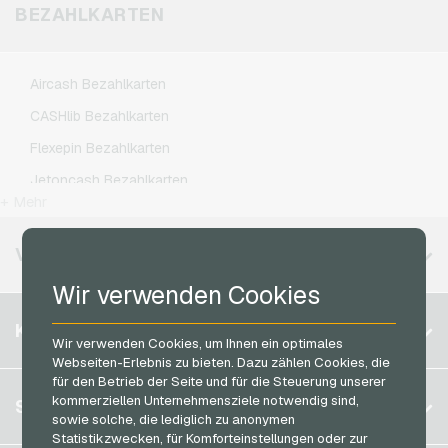
Lieferando Geschenkkarten
Klarmobil Handyguthaben
BEZAHLKARTEN
Xbox Live Gameguthaben
MediaMarkt Geschenkkarten
Lebara Handyguthaben
Microsoft Geschenkkarten
Lycamobile Handyguthaben
Aircash Bezahlkarten
Netflix Geschenkkarten
O2 Handyguthaben
CASHlib Bezahlkarten
OTTO Geschenkkarten
Otelo Handyguthaben
Flexepin Bezahlkarten
PeterPane Geschenkkarten
Simyo Handyguthaben
Jetoncash Bezahlkarten
Rewe Geschenkkarten
T-Mobile Handyguthaben
+ Mehr
MuchBetter Bezahlkarten
roastmarket Geschenkkarten
Vodafone Handyguthaben
Neosurf Bezahlkarten
VERFÜGBARE REGIONEN
Rossmann Geschenkkarten
PCS Bezahlkarten
Wir verwenden Cookies
RTL+ Geschenkkarten
Razer Gold Bezahlkarten
Belgien
Saturn Geschenkkarten
KONTO
Transcash Bezahlkarten
Wir verwenden Cookies, um Ihnen ein optimales
Brasilien
Shell Geschenkkarten
Webseiten-Erlebnis zu bieten. Dazu zählen Cookies, die
für den Betrieb der Seite und für die Steuerung unserer
Deutschland (DE)
Spotify Premium Geschenkkarten
Registrieren
kommerziellen Unternehmensziele notwendig sind,
SERVICE
Deutschland (EN)
sowie solche, die lediglich zu anonymen
Thalia Geschenkkarten
Anmelden
Statistikzwecken, für Komforteinstellungen oder zur
Frankreich