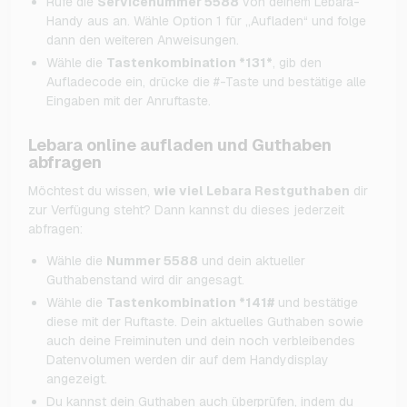
Rufe die
Servicenummer 5588
von deinem Lebara-
Handy aus an. Wähle Option 1 für „Aufladen“ und folge
dann den weiteren Anweisungen.
Wähle die
Tastenkombination *131*
, gib den
Aufladecode ein, drücke die #-Taste und bestätige alle
Eingaben mit der Anruftaste.
Lebara online aufladen und Guthaben
abfragen
Möchtest du wissen,
wie viel Lebara Restguthaben
dir
zur Verfügung steht? Dann kannst du dieses jederzeit
abfragen:
Wähle die
Nummer 5588
und dein aktueller
Guthabenstand wird dir angesagt.
Wähle die
Tastenkombination *141#
und bestätige
diese mit der Ruftaste. Dein aktuelles Guthaben sowie
auch deine Freiminuten und dein noch verbleibendes
Datenvolumen werden dir auf dem Handydisplay
angezeigt.
Du kannst dein Guthaben auch überprüfen, indem du