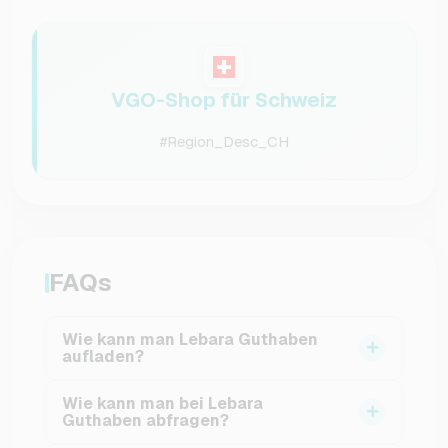
VGO-Shop für Schweiz
#Region_Desc_CH
FAQs
Wie kann man Lebara Guthaben
aufladen?
Im VGO-Shop kannst du Lebara Gutscheine
Wie kann man bei Lebara
ganz einfach online kaufen. Bereits nach
Guthaben abfragen?
wenigen Minuten erhältst du einen