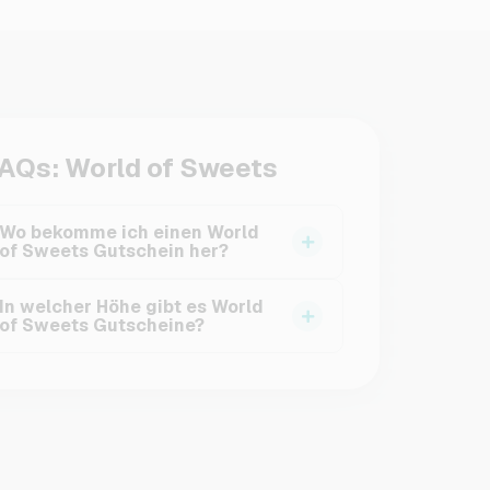
AQs: World of Sweets
Wo bekomme ich einen World
of Sweets Gutschein her?
Im VGO-Shop kannst du einfach, sicher und
In welcher Höhe gibt es World
schnell einen World of Sweets Gutschein
of Sweets Gutscheine?
kaufen. Nach deiner Bestellung bekommst
Wir bieten dir World of Sweets Gutscheine
du einen Code per Mail geschickt, mit dem
im Wert von 15€, 25€ oder 50€ an.
du sofort online shoppen und deine
Lieblingsmöbel kaufen kannst.