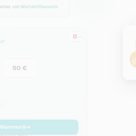
artner von
WorldOfSweets
UF
50 €
+
 Warenkorb