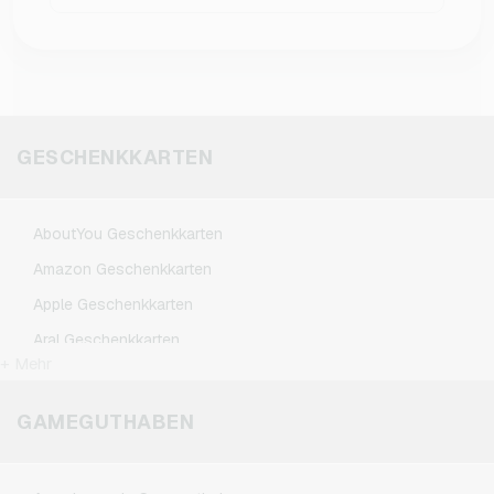
Startpreis für 325 PUBG Mobile UC bei 5,99 €.
einsehen
.
Ja, PUBG Mobile ist
kostenlos im Google
Play Store und im Apple App Store
erhältlich. Es gibt jedoch In-Game-Käufe, die
gemacht werden können, um zusätzliche
Ausrüstungsgegenstände und Vorteile zu
GESCHENKKARTEN
erwerben. Diese kannst du mit der Währung
Unknown Cash (UC) erwerben.
AboutYou Geschenkkarten
Amazon Geschenkkarten
Apple Geschenkkarten
Aral Geschenkkarten
+ Mehr
BestChoice Premium Geschenkkarten
CircleK Geschenkkarten
GAMEGUTHABEN
DAZN Geschenkkarten
Douglas Geschenkkarten