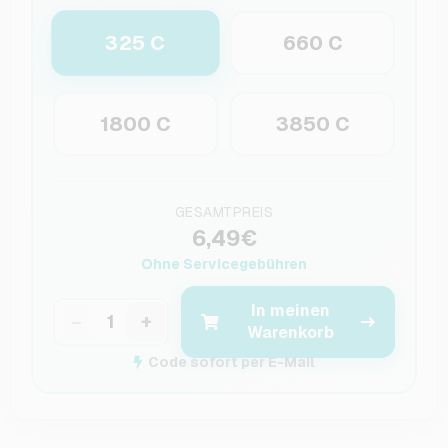
325 C
660 C
1800 C
3850 C
GESAMTPREIS
6,49€
Ohne Servicegebühren
In meinen
−
+
Warenkorb
Code sofort per E-Mail