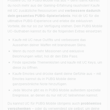
Probiere UC für PUBG Mobile mal aus – denn damit kannst
du noch mehr aus der Gaming-Erfahrung rausholen! Kaufe
mit UC zusätzliche Ressourcen und
verbessere dadurch
dein gesamtes PUBG-Spielerlebnis
. Hol dir UC für die
ultimative PUBG-Experience und erlebe die exklusiven
Vorteile, die nur so zur Verfügung stehen. Dein PUBG Mobile
UC-Guthaben kannst du für die folgenden Extras einsetzen:
Kaufe mit UC neue Outfits und verbessere das
Aussehen deiner Waffen mit brandneuen Skins.
Wenn du noch mehr Missionen und exklusive
Belohnungen willst, hol dir den Elite Pass.
Finde spezielle Themenkisten und kaufe mit UC Keys, um
diese zu öffnen.
Kaufe Emotes und drücke damit deine Gefühle aus – mit
Emotes kannst du in PUBG Mobile deine
ganzpersönliche Note hinzufügen.
Jede Woche gibt es in PUBG Mobile außerdem spezielle
Ereignisse, an denen du nur mit UC teilnehmen kannst.
Du kannst UC für PUBG Mobile übrigens auch
problemlos
verschenken
– oder du verwendest sie selbst, um deine