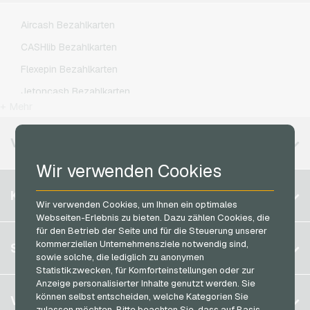
Microsoft Geschenkkarten
Lycamobile Handyguthaben
Aircash Bezahlkarten
Netflix Geschenkkarten
O2 Handyguthaben
CASHlib Bezahlkarten
OTTO Geschenkkarten
Otelo Handyguthaben
Flexepin Bezahlkarten
PeterPane Geschenkkarten
Simyo Handyguthaben
Jetoncash Bezahlkarten
Rewe Geschenkkarten
T-Mobile Handyguthaben
+ Mehr
MuchBetter Bezahlkarten
roastmarket Geschenkkarten
Vodafone Handyguthaben
Neosurf Bezahlkarten
VERFÜGBARE REGIONEN
Rossmann Geschenkkarten
PCS Bezahlkarten
Wir verwenden Cookies
RTL+ Geschenkkarten
Razer Gold Bezahlkarten
Belgien
Saturn Geschenkkarten
KONTO
Transcash Bezahlkarten
Wir verwenden Cookies, um Ihnen ein optimales
Brasilien
Shell Geschenkkarten
Webseiten-Erlebnis zu bieten. Dazu zählen Cookies, die
für den Betrieb der Seite und für die Steuerung unserer
Deutschland (DE)
Spotify Premium Geschenkkarten
Registrieren
kommerziellen Unternehmensziele notwendig sind,
SERVICE
Deutschland (EN)
sowie solche, die lediglich zu anonymen
Thalia Geschenkkarten
Anmelden
Statistikzwecken, für Komforteinstellungen oder zur
Frankreich
TikTok Geschenkkarten
Anzeige personalisierter Inhalte genutzt werden. Sie
Mein Warenkorb
Italien
FAQ
können selbst entscheiden, welche Kategorien Sie
VGO-SHOP
toom Geschenkkarten
zulassen möchten. Bitte beachten Sie, dass auf Basis