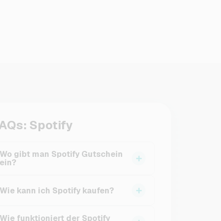
AQs: Spotify
Wo gibt man Spotify Gutschein
ein?
Um deinen Spotify Gutschein einlösen zu
Wie kann ich Spotify kaufen?
können, musst du nur auf
www.spotify.com/de/redeem gehen. Logge
Im VGO-Shop kannst du einen Spotify
dich in dein Spotify Konto ein und gib deinen
Wie funktioniert der Spotify