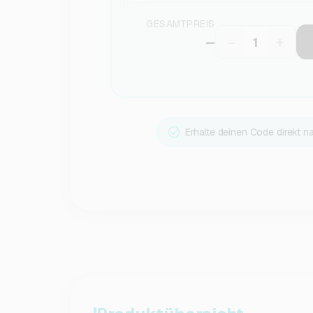
GESAMTPREIS
–
−
+
Erhalte deinen Code direkt n