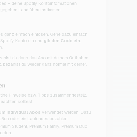
ndes – deine Spotify Kontoinformationen
ngegeben Land übereinstimmen.
s ganz einfach einlösen. Gehe dazu einfach
n Spotify Konto ein und
gib den Code ein
.
n.
ahlst du dann das Abo mit deinem Guthaben.
, bezahlst du wieder ganz normal mit deiner,
en
htige Hinweise bzw. Tipps zusammengestellt,
eachten solltest:
um Individual Abos
verwendet werden. Dazu
eßen oder ein Laufendes bezahlen.
emium Student, Premium Family, Premium Duo
erden.