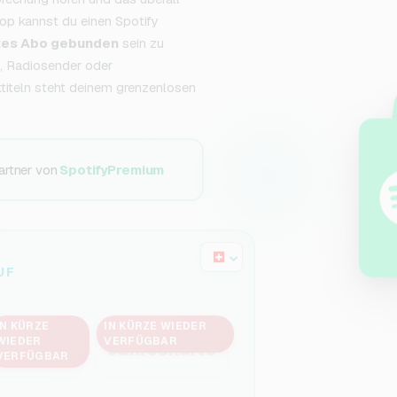
p kannst du einen Spotify
ftes Abo gebunden
sein zu
, Radiosender oder
titeln steht deinem grenzenlosen
artner von
SpotifyPremium
UF
IN KÜRZE
IN KÜRZE WIEDER
WIEDER
VERFÜGBAR
6 M
Jahreskarte
VERFÜGBAR