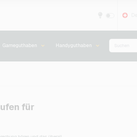
De
Gameguthaben
Handyguthaben
ufen für
brechung hören und das überall