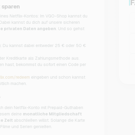
F
t sparen
nes Netflix-Kontos: Im VGO-Shop kannst du
 Dabei kannst du dich auf unsere sicheren
ne privaten Daten angeben
. Und so gehst
ag: Du kannst dabei entweder 25 € oder 50 €
er Kreditkarte als Zahlungsmethode aus.
en hast, bekommst du sofort einen Code per
flix.com/redeem
eingeben und schon kannst
ütlich machen.
?
ch dein Netflix-Konto mit Prepaid-Guthaben
diesem deine
monatliche Mitgliedschaft
e Zeit
abschließen willst. Solange die Karte
 Filme und Serien genießen.