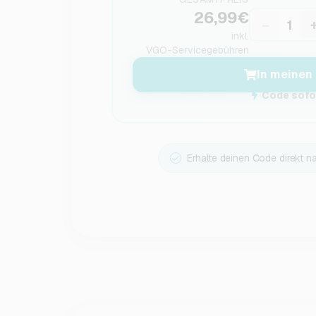
26,99€
−
inkl.
VGO-Servicegebühren
In meinen
Code sofor
Erhalte deinen Code direkt n