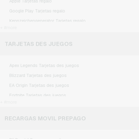
Apple Tarjetas regalo
Google Play Tarjetas regalo
Kennzeichengenerator Tarjetas regalo
+ #more
Microsoft Tarjetas regalo
Netflix Tarjetas regalo
TARJETAS DES JUEGOS
Spotify Premium Tarjetas regalo
TikTok Tarjetas regalo
Apex Legends Tarjetas des juegos
Wunschgutschein Tarjetas regalo
Blizzard Tarjetas des juegos
Zalando Tarjetas regalo
EA Origin Tarjetas des juegos
Fortnite Tarjetas des juegos
+ #more
League of Legends Tarjetas des juegos
Minecraft Tarjetas des juegos
RECARGAS MOVIL PREPAGO
NCSoft Tarjetas des juegos
Nintendo Tarjetas des juegos