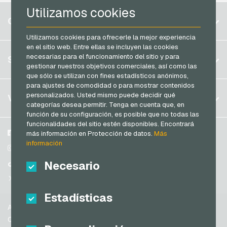
Utilizamos cookies
Razer Gold Tarjetas de pago
Bélgica
CUENTA
Transcash Tarjetas de pago
Brasil
Utilizamos cookies para ofrecerle la mejor experiencia
en el sitio web. Entre ellas se incluyen las cookies
Alemania (DE)
Registrar
necesarias para el funcionamiento del sitio y para
SERVICIO
Alemania (EN)
gestionar nuestros objetivos comerciales, así como las
Iniciar sesión
que sólo se utilizan con fines estadísticos anónimos,
Francia
para ajustes de comodidad o para mostrar contenidos
Mi carrito
Italia
FAQ
personalizados. Usted mismo puede decidir qué
VGO-SHOP
categorías desea permitir. Tenga en cuenta que, en
Modos de pago
función de su configuración, es posible que no todas las
Países Bajos
funcionalidades del sitio estén disponibles. Encontrará
Condiciones generales
&
Derecho de revocación
Austria
Sobre nosotros
Facebook
más información en Protección de datos.
Más
Protección de datos
información
Portugal
Participantes
Instagram
Suiza (DE)
Necesario
TikTok
Suiza (FR)
@VGO_com
Suiza (IT)
Estadísticas
Ayuda
España
Condiciones generales