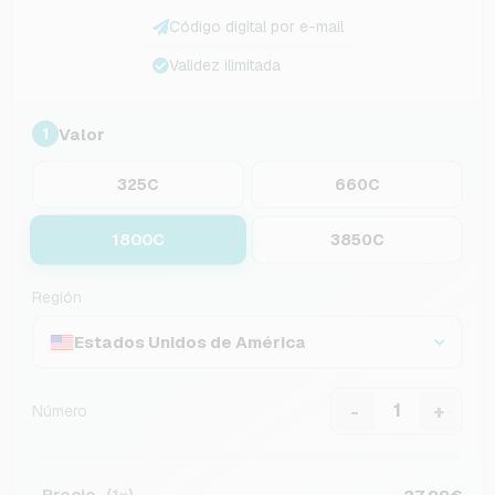
Código digital por e-mail
Validez ilimitada
Valor
1
325C
660C
1800C
3850C
Región
Estados Unidos de América
-
+
Número
Precio