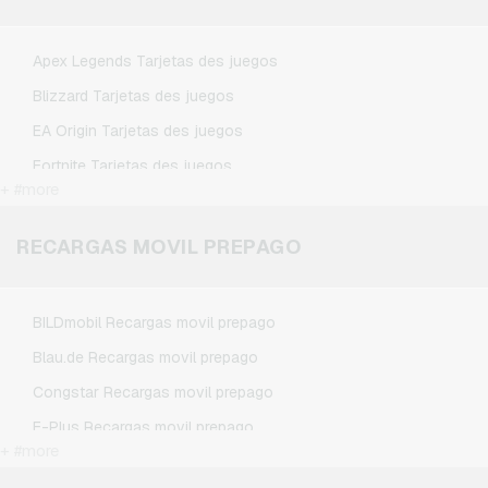
Spotify Premium Tarjetas regalo
TikTok Tarjetas regalo
Apex Legends Tarjetas des juegos
Wunschgutschein Tarjetas regalo
Blizzard Tarjetas des juegos
Zalando Tarjetas regalo
EA Origin Tarjetas des juegos
Fortnite Tarjetas des juegos
+ #more
League of Legends Tarjetas des juegos
Minecraft Tarjetas des juegos
RECARGAS MOVIL PREPAGO
NCSoft Tarjetas des juegos
Nintendo Tarjetas des juegos
BILDmobil Recargas movil prepago
Nintendo Switch Online Tarjetas des juegos
Blau.de Recargas movil prepago
PSN Card Tarjetas des juegos
Congstar Recargas movil prepago
PUBG Mobile Tarjetas des juegos
E-Plus Recargas movil prepago
Roblox Tarjetas des juegos
+ #more
Fonic Recargas movil prepago
Steam Tarjetas des juegos