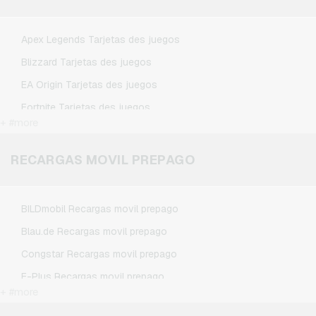
Spotify Premium Tarjetas regalo
TikTok Tarjetas regalo
Apex Legends Tarjetas des juegos
Wunschgutschein Tarjetas regalo
Blizzard Tarjetas des juegos
Zalando Tarjetas regalo
EA Origin Tarjetas des juegos
Fortnite Tarjetas des juegos
+ #more
League of Legends Tarjetas des juegos
Minecraft Tarjetas des juegos
RECARGAS MOVIL PREPAGO
NCSoft Tarjetas des juegos
Nintendo Tarjetas des juegos
BILDmobil Recargas movil prepago
Nintendo Switch Online Tarjetas des juegos
Blau.de Recargas movil prepago
PSN Card Tarjetas des juegos
Congstar Recargas movil prepago
PUBG Mobile Tarjetas des juegos
E-Plus Recargas movil prepago
Roblox Tarjetas des juegos
+ #more
Fonic Recargas movil prepago
Steam Tarjetas des juegos