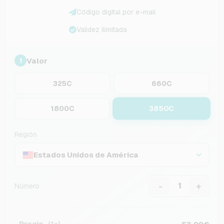
Código digital por e-mail
Validez ilimitada
Valor
1
325C
660C
3850C
1800C
Región
Estados Unidos de América
-
+
Número
Precio