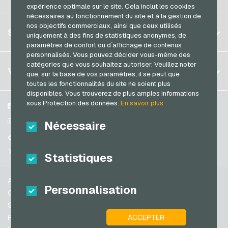
Brésil
expérience optimale sur le site. Cela inclut les cookies
Transcash Cartes de paiement
nécessaires au fonctionnement du site et à la gestion de
Allemagne (DE)
nos objectifs commerciaux, ainsi que ceux utilisés
S´inscrire
SERVICE
uniquement à des fins de statistiques anonymes, de
Allemagne (EN)
paramètres de confort ou d´affichage de contenus
S´inscrire
France
personnalisés. Vous pouvez décider vous-même des
Mon panier
catégories que vous souhaitez autoriser. Veuillez noter
Italie
FAQ
VGO-SHOP
que, sur la base de vos paramètres, il se peut que
Méthodes de paiement
toutes les fonctionnalités du site ne soient plus
Pays-bas
disponibles. Vous trouverez de plus amples informations
Conditions generales
&
Droit de retour
sous Protection des données.
En savoir plus
Autriche
A propos de nous
Facebook
Protection des données
Portugal
Partenaires
Instagram
Nécessaire
Suisse (DE)
TikTok
Suisse (FR)
@VGO_com
Statistiques
Suisse (IT)
Aide
Personnalisation
Espagne
Conditions generales
États-unis (EN)
Sécurité & vérification
ACCEPTER
Protection des données
États-unis (ES)