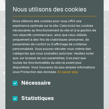
RÉGIONS DISPONIBLES
PaysafeCard Cartes de paiement
Nous utilisons des cookies
PCS Cartes de paiement
Belgique
COMPTE
Nous utilisons des cookies pour vous offrir une
Razer Gold Cartes de paiement
Brésil
expérience optimale sur le site. Cela inclut les cookies
Transcash Cartes de paiement
nécessaires au fonctionnement du site et à la gestion de
Allemagne (DE)
nos objectifs commerciaux, ainsi que ceux utilisés
S´inscrire
SERVICE
uniquement à des fins de statistiques anonymes, de
Allemagne (EN)
paramètres de confort ou d´affichage de contenus
S´inscrire
France
personnalisés. Vous pouvez décider vous-même des
Mon panier
catégories que vous souhaitez autoriser. Veuillez noter
Italie
FAQ
VGO-SHOP
que, sur la base de vos paramètres, il se peut que
Méthodes de paiement
toutes les fonctionnalités du site ne soient plus
Pays-bas
disponibles. Vous trouverez de plus amples informations
Conditions generales
&
Droit de retour
sous Protection des données.
En savoir plus
Autriche
A propos de nous
Facebook
Protection des données
Portugal
Partenaires
Instagram
Nécessaire
Suisse (DE)
TikTok
Suisse (FR)
@VGO_com
Statistiques
Suisse (IT)