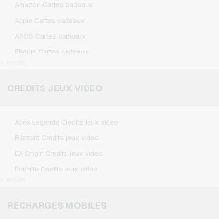
Amazon Cartes cadeaux
Apple Cartes cadeaux
ASOS Cartes cadeaux
Flixbus Cartes cadeaux
+ #more
FlixTrain Cartes cadeaux
Google Play Cartes cadeaux
CREDITS JEUX VIDEO
IKEA Cartes cadeaux
Kennzeichengenerator Cartes cadeaux
Apex Legends Credits jeux video
Microsoft Cartes cadeaux
Blizzard Credits jeux video
Netflix Cartes cadeaux
EA Origin Credits jeux video
Spotify Premium Cartes cadeaux
Fortnite Credits jeux video
TikTok Cartes cadeaux
+ #more
League of Legends Credits jeux video
Wunschgutschein Cartes cadeaux
Minecraft Credits jeux video
RECHARGES MOBILES
Zalando Cartes cadeaux
NCSoft Credits jeux video