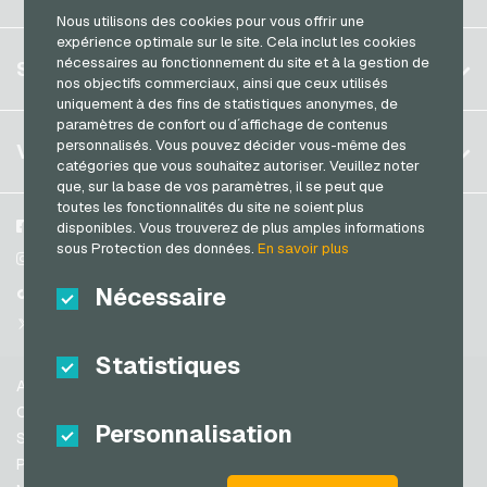
Brésil
Nous utilisons des cookies pour vous offrir une
Transcash Cartes de paiement
expérience optimale sur le site. Cela inclut les cookies
Allemagne (DE)
S´inscrire
nécessaires au fonctionnement du site et à la gestion de
SERVICE
Allemagne (EN)
nos objectifs commerciaux, ainsi que ceux utilisés
S´inscrire
uniquement à des fins de statistiques anonymes, de
France
paramètres de confort ou d´affichage de contenus
Mon panier
Italie
FAQ
personnalisés. Vous pouvez décider vous-même des
VGO-SHOP
catégories que vous souhaitez autoriser. Veuillez noter
Méthodes de paiement
que, sur la base de vos paramètres, il se peut que
Pays-bas
toutes les fonctionnalités du site ne soient plus
Conditions generales
&
Droit de retour
Autriche
A propos de nous
Facebook
disponibles. Vous trouverez de plus amples informations
Protection des données
sous Protection des données.
En savoir plus
Portugal
Partenaires
Instagram
Suisse (DE)
Nécessaire
TikTok
Suisse (FR)
@VGO_com
Suisse (IT)
Statistiques
Aide
Espagne
Conditions generales
Personnalisation
États-unis (EN)
Sécurité & vérification
Protection des données
États-unis (ES)